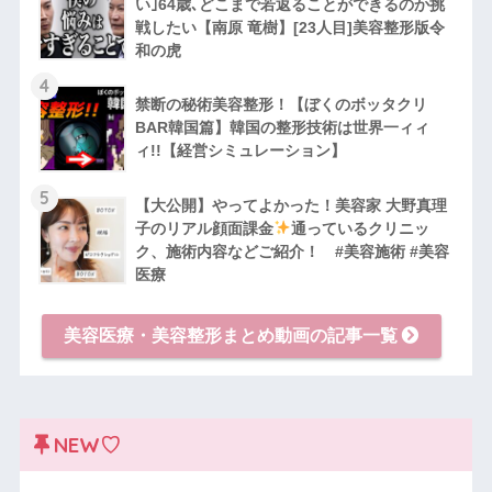
い｣64歳､どこまで若返ることができるのか挑
戦したい【南原 竜樹】[23人目]美容整形版令
和の虎
4
禁断の秘術美容整形！【ぼくのボッタクリ
BAR韓国篇】韓国の整形技術は世界一ィィ
ィ!!【経営シミュレーション】
5
【大公開】やってよかった！美容家 大野真理
子のリアル顔面課金
通っているクリニッ
ク、施術内容などご紹介！ #美容施術 #美容
医療
美容医療・美容整形まとめ動画の記事一覧
NEW♡