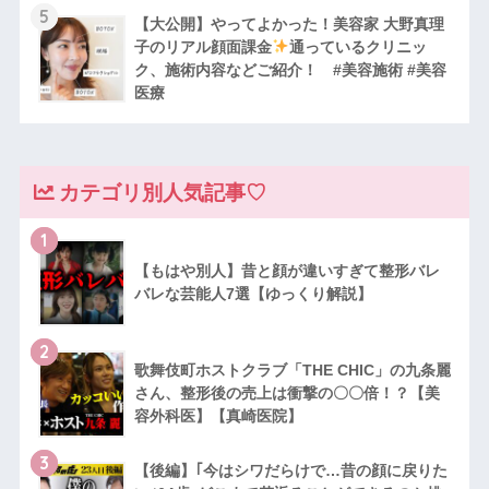
5
【大公開】やってよかった！美容家 大野真理
子のリアル顔面課金
通っているクリニッ
ク、施術内容などご紹介！ #美容施術 #美容
医療
カテゴリ別人気記事♡
1
【もはや別人】昔と顔が違いすぎて整形バレ
バレな芸能人7選【ゆっくり解説】
2
歌舞伎町ホストクラブ「THE CHIC」の九条麗
さん、整形後の売上は衝撃の〇〇倍！？【美
容外科医】【真崎医院】
3
【後編】｢今はシワだらけで…昔の顔に戻りた