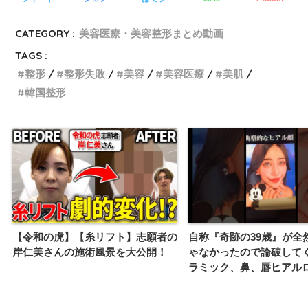
CATEGORY :
美容医療・美容整形まとめ動画
TAGS :
整形
整形失敗
美容
美容医療
美肌
韓国整形
【令和の虎】【糸リフト】志願者の
自称『奇跡の39歳』が全
岸仁美さんの施術風景を大公開！
ゃなかったので論破して
ラミック、鼻、唇ヒアル