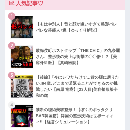
人気記事♡
1
【もはや別人】昔と顔が違いすぎて整形バレ
バレな芸能人7選【ゆっくり解説】
2
歌舞伎町ホストクラブ「THE CHIC」の九条麗
さん、整形後の売上は衝撃の〇〇倍！？【美
容外科医】【真崎医院】
3
【後編】｢今はシワだらけで…昔の顔に戻りた
い｣64歳､どこまで若返ることができるのか挑
戦したい【南原 竜樹】[23人目]美容整形版令
和の虎
4
禁断の秘術美容整形！【ぼくのボッタクリ
BAR韓国篇】韓国の整形技術は世界一ィィ
ィ!!【経営シミュレーション】