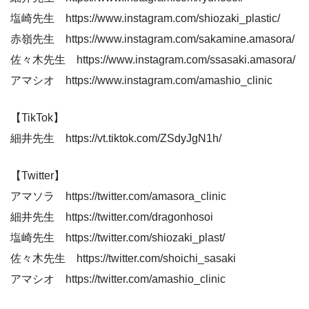
塩崎先生 https://www.instagram.com/shiozaki_plastic/
赤嶺先生 https://www.instagram.com/sakamine.amasora/
佐々木先生 https://www.instagram.com/ssasaki.amasora/
アマシオ https://www.instagram.com/amashio_clinic
【TikTok】
細井先生 https://vt.tiktok.com/ZSdyJgN1h/
【Twitter】
アマソラ https://twitter.com/amasora_clinic
細井先生 https://twitter.com/dragonhosoi
塩崎先生 https://twitter.com/shiozaki_plast/
佐々木先生 https://twitter.com/shoichi_sasaki
アマシオ https://twitter.com/amashio_clinic