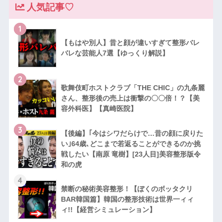
人気記事♡
1
【もはや別人】昔と顔が違いすぎて整形バレ
バレな芸能人7選【ゆっくり解説】
2
歌舞伎町ホストクラブ「THE CHIC」の九条麗
さん、整形後の売上は衝撃の〇〇倍！？【美
容外科医】【真崎医院】
3
【後編】｢今はシワだらけで…昔の顔に戻りた
い｣64歳､どこまで若返ることができるのか挑
戦したい【南原 竜樹】[23人目]美容整形版令
和の虎
4
禁断の秘術美容整形！【ぼくのボッタクリ
BAR韓国篇】韓国の整形技術は世界一ィィ
ィ!!【経営シミュレーション】