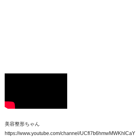
美容整形ちゃん
https://www.youtube.com/channel/UCfl7b6hmwMWKhICaY