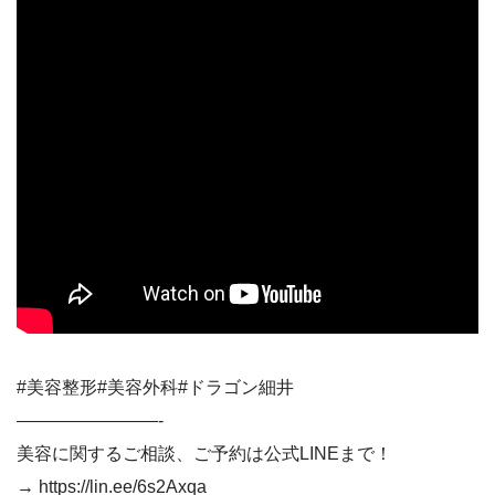
#美容整形#美容外科#ドラゴン細井
————————-
美容に関するご相談、ご予約は公式LINEまで！
→ https://lin.ee/6s2Axqa