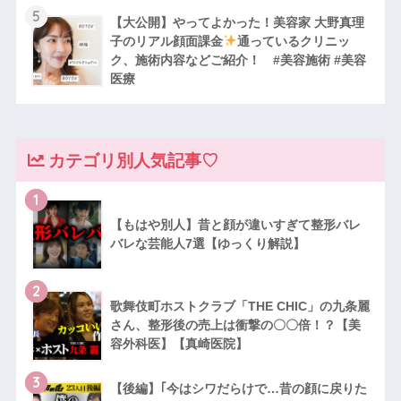
5
【大公開】やってよかった！美容家 大野真理
子のリアル顔面課金
通っているクリニッ
ク、施術内容などご紹介！ #美容施術 #美容
医療
カテゴリ別人気記事♡
1
【もはや別人】昔と顔が違いすぎて整形バレ
バレな芸能人7選【ゆっくり解説】
2
歌舞伎町ホストクラブ「THE CHIC」の九条麗
さん、整形後の売上は衝撃の〇〇倍！？【美
容外科医】【真崎医院】
3
【後編】｢今はシワだらけで…昔の顔に戻りた