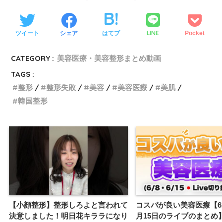
LINE
ツイート
シェア
はてブ
Pocket
CATEGORY :
美容医療・美容整形まとめ動画
TAGS :
整形
整形失敗
美容
美容医療
美肌
韓国整形
【小顔整形】整形しろよと言われて
コスパが良い美容医療【6
決意しました！明日花キララになり
月15日のライブのまとめ