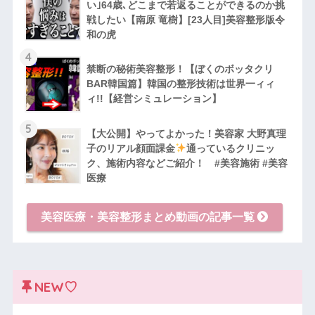
い｣64歳､どこまで若返ることができるのか挑
戦したい【南原 竜樹】[23人目]美容整形版令
和の虎
4
禁断の秘術美容整形！【ぼくのボッタクリ
BAR韓国篇】韓国の整形技術は世界一ィィ
ィ!!【経営シミュレーション】
5
【大公開】やってよかった！美容家 大野真理
子のリアル顔面課金
通っているクリニッ
ク、施術内容などご紹介！ #美容施術 #美容
医療
美容医療・美容整形まとめ動画の記事一覧
NEW♡