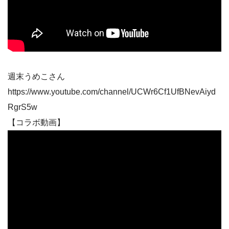
週末うめこさん
https://www.youtube.com/channel/UCWr6Cf1UfBNevAiyd
RgrS5w
【コラボ動画】