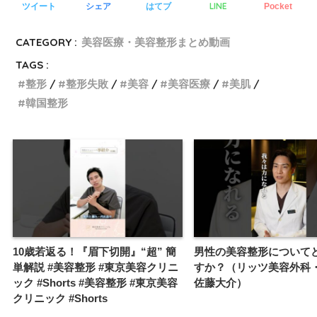
LINE
ツイート
シェア
はてブ
Pocket
CATEGORY :
美容医療・美容整形まとめ動画
TAGS :
整形
整形失敗
美容
美容医療
美肌
韓国整形
10歳若返る！『眉下切開』“超” 簡
男性の美容整形について
単解説 #美容整形 #東京美容クリニ
すか？（リッツ美容外科
ック #Shorts #美容整形 #東京美容
佐藤大介）
クリニック #Shorts