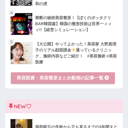
和の虎
4
禁断の秘術美容整形！【ぼくのボッタクリ
BAR韓国篇】韓国の整形技術は世界一ィィ
ィ!!【経営シミュレーション】
5
【大公開】やってよかった！美容家 大野真理
子のリアル顔面課金
通っているクリニッ
ク、施術内容などご紹介！ #美容施術 #美容
医療
美容医療・美容整形まとめ動画の記事一覧
NEW♡
脂肪吸引の失敗から立ち直るまでの3年間まと