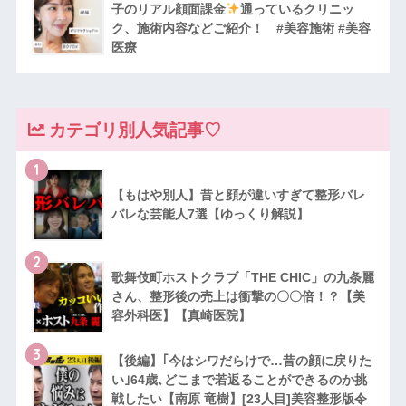
子のリアル顔面課金
通っているクリニッ
ク、施術内容などご紹介！ #美容施術 #美容
医療
カテゴリ別人気記事♡
1
【もはや別人】昔と顔が違いすぎて整形バレ
バレな芸能人7選【ゆっくり解説】
2
歌舞伎町ホストクラブ「THE CHIC」の九条麗
さん、整形後の売上は衝撃の〇〇倍！？【美
容外科医】【真崎医院】
3
【後編】｢今はシワだらけで…昔の顔に戻りた
い｣64歳､どこまで若返ることができるのか挑
戦したい【南原 竜樹】[23人目]美容整形版令