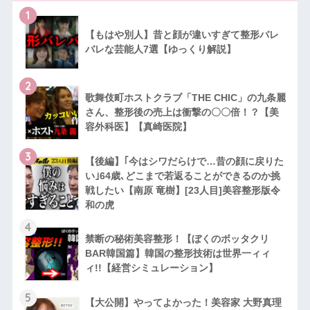
1
【もはや別人】昔と顔が違いすぎて整形バレ
バレな芸能人7選【ゆっくり解説】
2
歌舞伎町ホストクラブ「THE CHIC」の九条麗
さん、整形後の売上は衝撃の〇〇倍！？【美
容外科医】【真崎医院】
3
【後編】｢今はシワだらけで…昔の顔に戻りた
い｣64歳､どこまで若返ることができるのか挑
戦したい【南原 竜樹】[23人目]美容整形版令
和の虎
4
禁断の秘術美容整形！【ぼくのボッタクリ
BAR韓国篇】韓国の整形技術は世界一ィィ
ィ!!【経営シミュレーション】
5
【大公開】やってよかった！美容家 大野真理