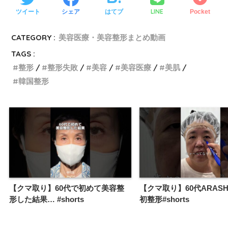
LINE
ツイート
シェア
はてブ
Pocket
CATEGORY :
美容医療・美容整形まとめ動画
TAGS :
整形
整形失敗
美容
美容医療
美肌
韓国整形
【クマ取り】60代で初めて美容整
【クマ取り】60代ARAS
形した結果… #shorts
初整形#shorts