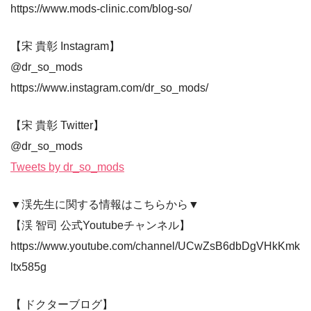
https://www.mods-clinic.com/blog-so/
【宋 貴彰 Instagram】
@dr_so_mods
https://www.instagram.com/dr_so_mods/
【宋 貴彰 Twitter】
@dr_so_mods
Tweets by dr_so_mods
▼渓先生に関する情報はこちらから▼
【渓 智司 公式Youtubeチャンネル】
https://www.youtube.com/channel/UCwZsB6dbDgVHkKmk
ltx585g
【 ドクターブログ】