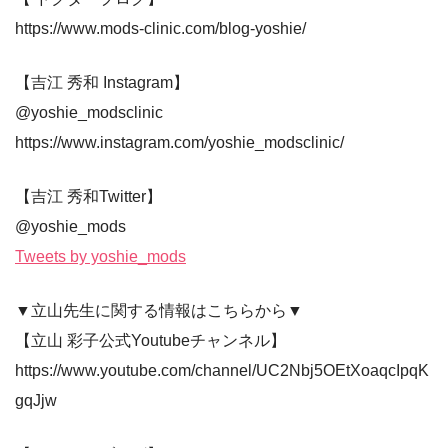
https://www.mods-clinic.com/blog-yoshie/
【吉江 秀和 Instagram】
@yoshie_modsclinic
https://www.instagram.com/yoshie_modsclinic/
【吉江 秀和Twitter】
@yoshie_mods
Tweets by yoshie_mods
▼立山先生に関する情報はこちらから▼
【立山 彩子公式Youtubeチャンネル】
https://www.youtube.com/channel/UC2Nbj5OEtXoaqcIpqK
gqJjw