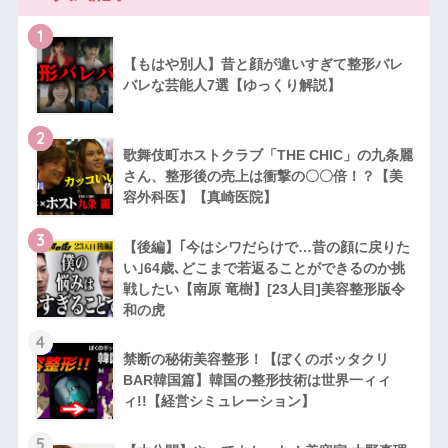
1
【もはや別人】昔と顔が違いすぎて整形バレ
バレな芸能人7選【ゆっくり解説】
2
歌舞伎町ホストクラブ「THE CHIC」の九条麗
さん、整形後の売上は衝撃の〇〇倍！？【美
容外科医】【真崎医院】
3
【後編】｢今はシワだらけで…昔の顔に戻りた
い｣64歳､どこまで若返ることができるのか挑
戦したい【南原 竜樹】[23人目]美容整形版令
和の虎
4
禁断の秘術美容整形！【ぼくのボッタクリ
BAR韓国篇】韓国の整形技術は世界一ィィ
ィ!!【経営シミュレーション】
5