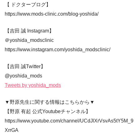
【 ドクターブログ】
https://www.mods-clinic.com/blog-yoshida/
【吉田 誠 Instagram】
＠yoshida_modsclinic
https://www.instagram.com/yoshida_modsclinic/
【吉田 誠Twitter】
@yoshida_mods
Tweets by yoshida_mods
▼野原先生に関する情報はこちらから▼
【野原 有起 公式Youtubeチャンネル】
https://www.youtube.com/channel/UCdJlXrVsvAs5tY5M_9
XrrGA