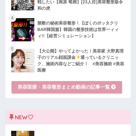
戦したい【南原 竜樹】[23人目]美容整形版令
和の虎
4
禁断の秘術美容整形！【ぼくのボッタクリ
BAR韓国篇】韓国の整形技術は世界一ィィ
ィ!!【経営シミュレーション】
5
【大公開】やってよかった！美容家 大野真理
子のリアル顔面課金
通っているクリニッ
ク、施術内容などご紹介！ #美容施術 #美容
医療
美容医療・美容整形まとめ動画の記事一覧
NEW♡