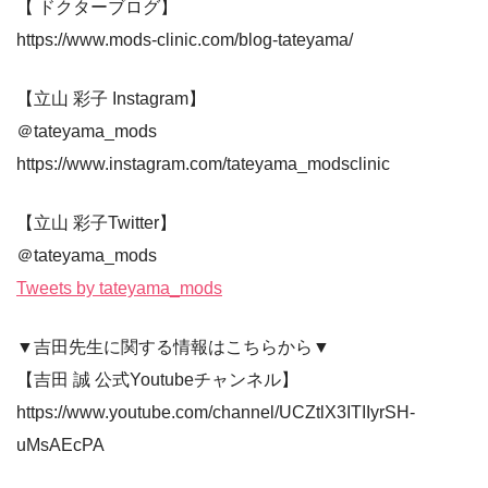
【 ドクターブログ】
https://www.mods-clinic.com/blog-tateyama/
【立山 彩子 Instagram】
＠tateyama_mods
https://www.instagram.com/tateyama_modsclinic
【立山 彩子Twitter】
＠tateyama_mods
Tweets by tateyama_mods
▼吉田先生に関する情報はこちらから▼
【吉田 誠 公式Youtubeチャンネル】
https://www.youtube.com/channel/UCZtlX3ITIIyrSH-
uMsAEcPA