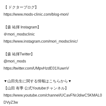
【 ドクターブログ】
https://www.mods-clinic.com/blog-mori/
【森 祐揮 Instagram】
＠mori_modsclinic
https://www.instagram.com/mori_modsclinic/
【森 祐揮Twitter】
@mori_mods
https://twitter.com/UMpvHzdE01XuwnV
▼山田先生に関する情報はこちらから▼
【山田 有季 公式Youtubeチャンネル】
https://www.youtube.com/channel/UCavFNrJdiwC5KMAL0
DVyZ3w