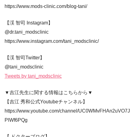
https://www.mods-clinic.com/blog-tani/
【渓 智司 Instagram】
@dr.tani_modsclinic
https://www.instagram.com/tani_modsclinic/
【渓 智司Twitter】
@tani_modsclinic
Tweets by tani_modsclinic
▼吉江先生に関する情報はこちらから▼
【吉江 秀和公式Youtubeチャンネル】
https://www.youtube.com/channel/UC0WMvFHAn2uVO7J
PlWf6PQg
【 ドクターブログ】