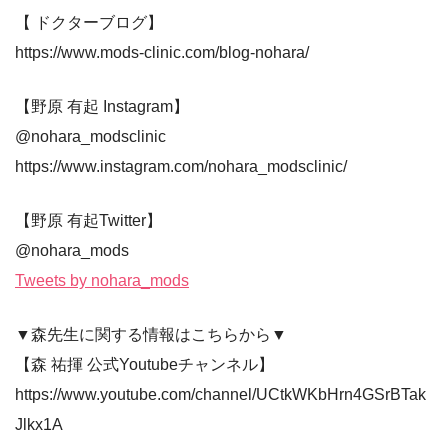
【 ドクターブログ】
https://www.mods-clinic.com/blog-nohara/
【野原 有起 Instagram】
@nohara_modsclinic
https://www.instagram.com/nohara_modsclinic/
【野原 有起Twitter】
@nohara_mods
Tweets by nohara_mods
▼森先生に関する情報はこちらから▼
【森 祐揮 公式Youtubeチャンネル】
https://www.youtube.com/channel/UCtkWKbHrn4GSrBTak
Jlkx1A