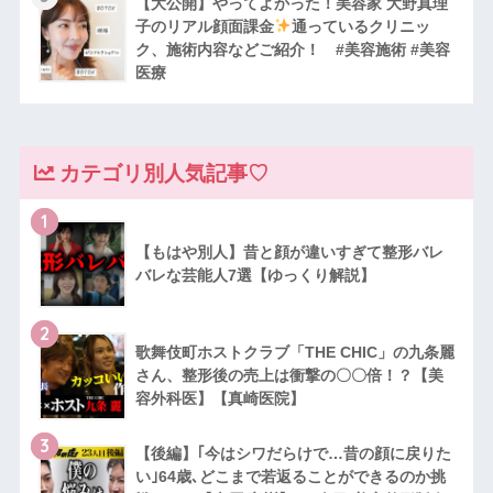
【大公開】やってよかった！美容家 大野真理
子のリアル顔面課金
通っているクリニッ
ク、施術内容などご紹介！ #美容施術 #美容
医療
カテゴリ別人気記事♡
1
【もはや別人】昔と顔が違いすぎて整形バレ
バレな芸能人7選【ゆっくり解説】
2
歌舞伎町ホストクラブ「THE CHIC」の九条麗
さん、整形後の売上は衝撃の〇〇倍！？【美
容外科医】【真崎医院】
3
【後編】｢今はシワだらけで…昔の顔に戻りた
い｣64歳､どこまで若返ることができるのか挑