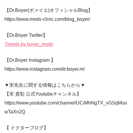
【Dr.Boyer(ボァイエ)オフィシャルBlog】
https://www.mods-clinic.com/blog_boyer/
【Dr.Boyer Twitter】
Tweets by boyer_mods
【Dr.Boyer Instagram 】
https://www.instagram.com/dr.boyer.m/
▼宋先生に関する情報はこちらから▼
【宋 貴彰 公式Youtubeチャンネル】
https://www.youtube.com/channel/UCiMhNgTX_vGSqMuo
wTaXn2Q
【 ドクターブログ】