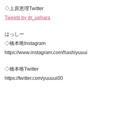
◇上原恵理Twitter
Tweets by dr_uehara
はっしー
◇橋本唯Instagram
https://www.instagram.com/hashiyuuui
◇橋本唯Twitter
https://twitter.com/yuuuui00