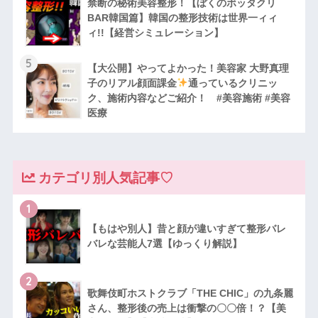
禁断の秘術美容整形！【ぼくのボッタクリ
BAR韓国篇】韓国の整形技術は世界一ィィ
ィ!!【経営シミュレーション】
5
【大公開】やってよかった！美容家 大野真理
子のリアル顔面課金
通っているクリニッ
ク、施術内容などご紹介！ #美容施術 #美容
医療
カテゴリ別人気記事♡
1
【もはや別人】昔と顔が違いすぎて整形バレ
バレな芸能人7選【ゆっくり解説】
2
歌舞伎町ホストクラブ「THE CHIC」の九条麗
さん、整形後の売上は衝撃の〇〇倍！？【美