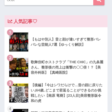
人気記事♡
1
【もはや別人】昔と顔が違いすぎて整形バレ
バレな芸能人7選【ゆっくり解説】
2
歌舞伎町ホストクラブ「THE CHIC」の九条麗
さん、整形後の売上は衝撃の〇〇倍！？【美
容外科医】【真崎医院】
3
【後編】｢今はシワだらけで…昔の顔に戻りた
い｣64歳､どこまで若返ることができるのか挑
戦したい【南原 竜樹】[23人目]美容整形版令
和の虎
4