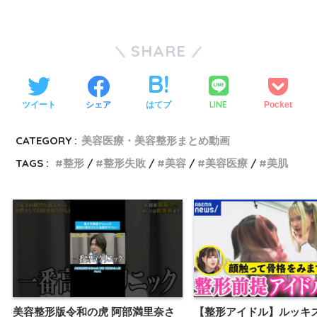
SHARE
LINE
ツイート
シェア
はてブ
Pocket
CATEGORY :
美容医療・美容整形まとめ動画
TAGS :
整形
整形失敗
美容
美容医療
美肌
美容整形版令和の虎 阿部満里奈さ
【整形アイドル】ルッキ