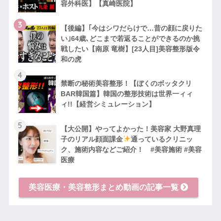
容外科医】【真崎医院】
3
【後編】｢今はシワだらけで…昔の顔に戻りた
い｣64歳､どこまで若返ることができるのか挑
戦したい【南原 竜樹】[23人目]美容整形版令
和の虎
4
禁断の秘術美容整形！【ぼくのボッタクリ
BAR韓国篇】韓国の整形技術は世界一ィィ
ィ!!【経営シミュレーション】
5
【大公開】やってよかった！美容家 大野真理
子のリアル顔面課金
通っているクリニッ
ク、施術内容などご紹介！ #美容施術 #美容
医療
美容医療・美容整形まとめ動画の記事一覧