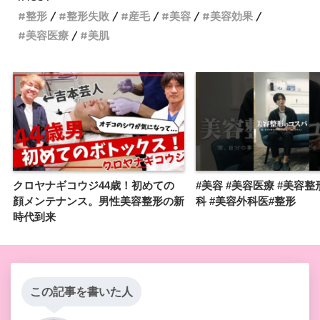
整形
整形失敗
産毛
美容
美容効果
美容医療
美肌
クロヤナギコウジ44歳！初めての
#美容 #美容医療 #美容整
顔メンテナンス。男性美容整形の新
科 #美容外科医#整形
時代到来
この記事を書いた人