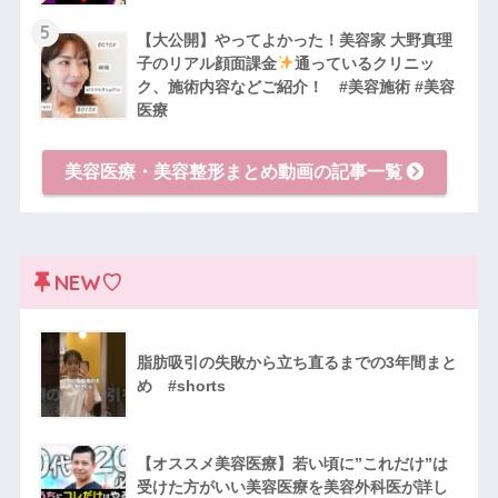
5
【大公開】やってよかった！美容家 大野真理
子のリアル顔面課金
通っているクリニッ
ク、施術内容などご紹介！ #美容施術 #美容
医療
美容医療・美容整形まとめ動画の記事一覧
NEW♡
脂肪吸引の失敗から立ち直るまでの3年間まと
め #shorts
【オススメ美容医療】若い頃に”これだけ”は
受けた方がいい美容医療を美容外科医が詳し