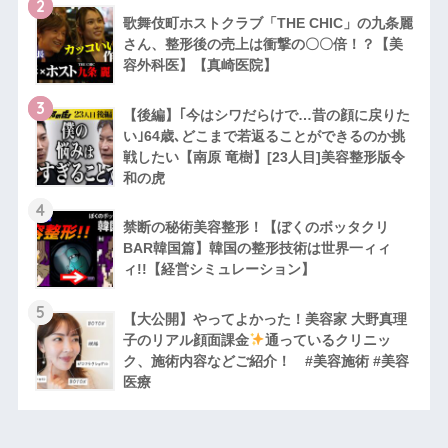
2
歌舞伎町ホストクラブ「THE CHIC」の九条麗
さん、整形後の売上は衝撃の〇〇倍！？【美
容外科医】【真崎医院】
3
【後編】｢今はシワだらけで…昔の顔に戻りた
い｣64歳､どこまで若返ることができるのか挑
戦したい【南原 竜樹】[23人目]美容整形版令
和の虎
4
禁断の秘術美容整形！【ぼくのボッタクリ
BAR韓国篇】韓国の整形技術は世界一ィィ
ィ!!【経営シミュレーション】
5
【大公開】やってよかった！美容家 大野真理
子のリアル顔面課金
通っているクリニッ
ク、施術内容などご紹介！ #美容施術 #美容
医療