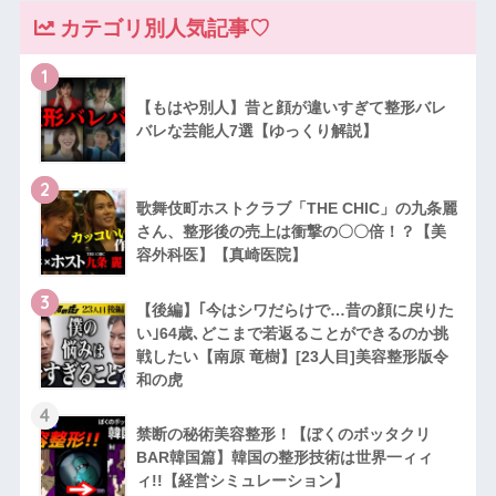
カテゴリ別人気記事♡
1
【もはや別人】昔と顔が違いすぎて整形バレ
バレな芸能人7選【ゆっくり解説】
2
歌舞伎町ホストクラブ「THE CHIC」の九条麗
さん、整形後の売上は衝撃の〇〇倍！？【美
容外科医】【真崎医院】
3
【後編】｢今はシワだらけで…昔の顔に戻りた
い｣64歳､どこまで若返ることができるのか挑
戦したい【南原 竜樹】[23人目]美容整形版令
和の虎
4
禁断の秘術美容整形！【ぼくのボッタクリ
BAR韓国篇】韓国の整形技術は世界一ィィ
ィ!!【経営シミュレーション】