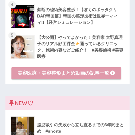
4
禁断の秘術美容整形！【ぼくのボッタクリ
BAR韓国篇】韓国の整形技術は世界一ィィ
ィ!!【経営シミュレーション】
5
【大公開】やってよかった！美容家 大野真理
子のリアル顔面課金
通っているクリニッ
ク、施術内容などご紹介！ #美容施術 #美容
医療
美容医療・美容整形まとめ動画の記事一覧
NEW♡
脂肪吸引の失敗から立ち直るまでの3年間まと
め #shorts