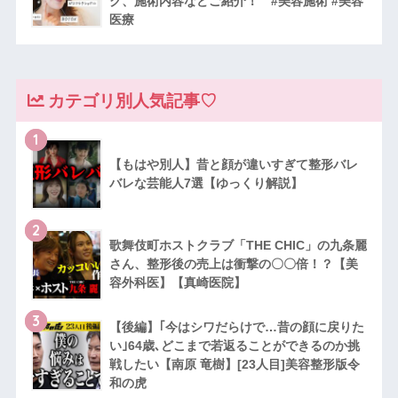
ク、施術内容などご紹介！ #美容施術 #美容
医療
カテゴリ別人気記事♡
1
【もはや別人】昔と顔が違いすぎて整形バレ
バレな芸能人7選【ゆっくり解説】
2
歌舞伎町ホストクラブ「THE CHIC」の九条麗
さん、整形後の売上は衝撃の〇〇倍！？【美
容外科医】【真崎医院】
3
【後編】｢今はシワだらけで…昔の顔に戻りた
い｣64歳､どこまで若返ることができるのか挑
戦したい【南原 竜樹】[23人目]美容整形版令
和の虎