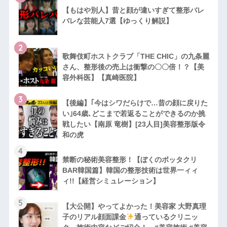
【もはや別人】昔と顔が違いすぎて整形バレ
バレな芸能人7選【ゆっくり解説】
2
歌舞伎町ホストクラブ「THE CHIC」の九条麗
さん、整形後の売上は衝撃の〇〇倍！？【美
容外科医】【真崎医院】
3
【後編】｢今はシワだらけで…昔の顔に戻りた
い｣64歳､どこまで若返ることができるのか挑
戦したい【南原 竜樹】[23人目]美容整形版令
和の虎
4
禁断の秘術美容整形！【ぼくのボッタクリ
BAR韓国篇】韓国の整形技術は世界一ィィ
ィ!!【経営シミュレーション】
5
【大公開】やってよかった！美容家 大野真理
子のリアル顔面課金
通っているクリニッ