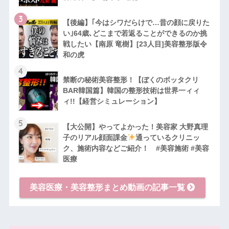
3
【後編】｢今はシワだらけで…昔の顔に戻りた
い｣64歳､どこまで若返ることができるのか挑
戦したい【南原 竜樹】[23人目]美容整形版令
和の虎
4
禁断の秘術美容整形！【ぼくのボッタクリ
BAR韓国篇】韓国の整形技術は世界一ィィ
ィ!!【経営シミュレーション】
5
【大公開】やってよかった！美容家 大野真理
子のリアル顔面課金
通っているクリニッ
ク、施術内容などご紹介！ #美容施術 #美容
医療
美容医療・美容整形まとめ動画の記事一覧