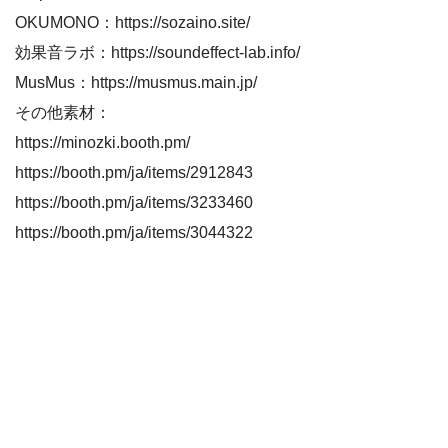
OKUMONO：https://sozaino.site/
効果音ラボ：https://soundeffect-lab.info/
MusMus：https://musmus.main.jp/
その他素材：
https://minozki.booth.pm/
https://booth.pm/ja/items/2912843
https://booth.pm/ja/items/3233460
https://booth.pm/ja/items/3044322