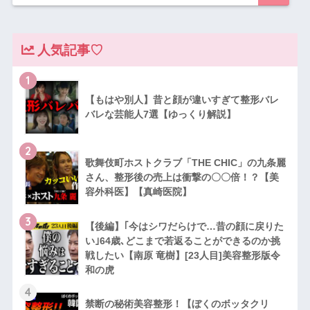
人気記事♡
1
【もはや別人】昔と顔が違いすぎて整形バレ
バレな芸能人7選【ゆっくり解説】
2
歌舞伎町ホストクラブ「THE CHIC」の九条麗
さん、整形後の売上は衝撃の〇〇倍！？【美
容外科医】【真崎医院】
3
【後編】｢今はシワだらけで…昔の顔に戻りた
い｣64歳､どこまで若返ることができるのか挑
戦したい【南原 竜樹】[23人目]美容整形版令
和の虎
4
禁断の秘術美容整形！【ぼくのボッタクリ