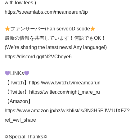
with low fees.)
https://streamlabs.com/meamearun/tip
ファンサーバー(Fan server)Discode
最新の情報を共有しています！何語でもOK！
(We’re sharing the latest news! Any language!)
https://discord.gg/tN2VCbeye6
LINKs
【Twitch】https://www.twitch.tv/meamearun
【Twitter】https://twitter.com/night_mare_ru
【Amazon】
https://www.amazon.jp/hz/wishlist/ls/3N3H5PJW1UXFZ?
ref_=wl_share
✡Special Thanks✡