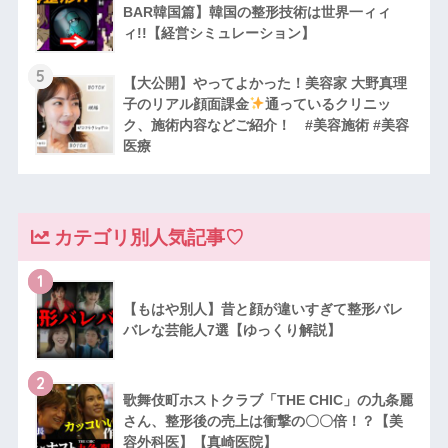
BAR韓国篇】韓国の整形技術は世界一ィィ
ィ!!【経営シミュレーション】
5
【大公開】やってよかった！美容家 大野真理
子のリアル顔面課金
通っているクリニッ
ク、施術内容などご紹介！ #美容施術 #美容
医療
カテゴリ別人気記事♡
1
【もはや別人】昔と顔が違いすぎて整形バレ
バレな芸能人7選【ゆっくり解説】
2
歌舞伎町ホストクラブ「THE CHIC」の九条麗
さん、整形後の売上は衝撃の〇〇倍！？【美
容外科医】【真崎医院】