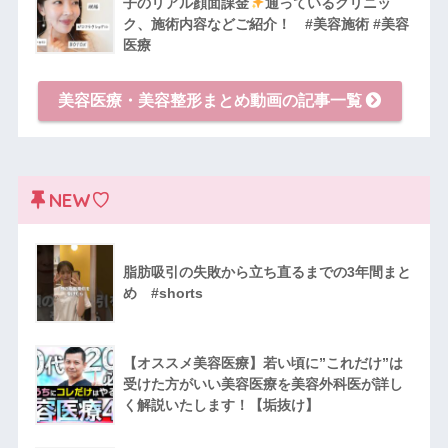
子のリアル顔面課金
通っているクリニッ
ク、施術内容などご紹介！ #美容施術 #美容
医療
美容医療・美容整形まとめ動画の記事一覧
NEW♡
脂肪吸引の失敗から立ち直るまでの3年間まと
め #shorts
【オススメ美容医療】若い頃に”これだけ”は
受けた方がいい美容医療を美容外科医が詳し
く解説いたします！【垢抜け】