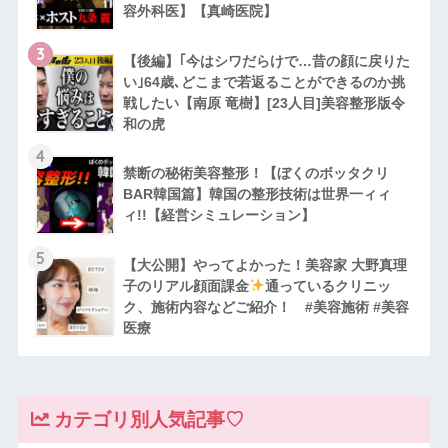
容外科医】【真崎医院】
3
【後編】｢今はシワだらけで…昔の顔に戻りた
い｣64歳､どこまで若返ることができるのか挑
戦したい【南原 竜樹】[23人目]美容整形版令
和の虎
4
禁断の秘術美容整形！【ぼくのボッタクリ
BAR韓国篇】韓国の整形技術は世界一ィィ
ィ!!【経営シミュレーション】
5
【大公開】やってよかった！美容家 大野真理
子のリアル顔面課金
通っているクリニッ
ク、施術内容などご紹介！ #美容施術 #美容
医療
カテゴリ別人気記事♡