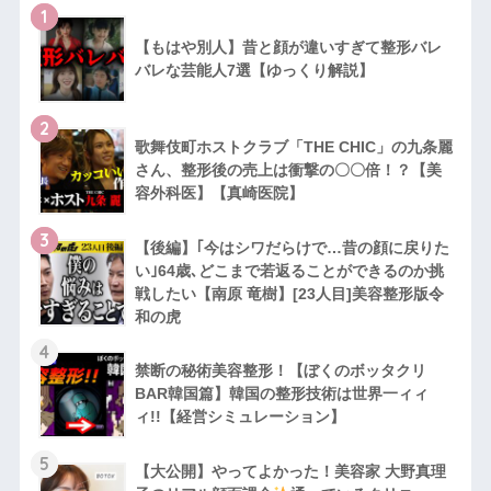
1
【もはや別人】昔と顔が違いすぎて整形バレ
バレな芸能人7選【ゆっくり解説】
2
歌舞伎町ホストクラブ「THE CHIC」の九条麗
さん、整形後の売上は衝撃の〇〇倍！？【美
容外科医】【真崎医院】
3
【後編】｢今はシワだらけで…昔の顔に戻りた
い｣64歳､どこまで若返ることができるのか挑
戦したい【南原 竜樹】[23人目]美容整形版令
和の虎
4
禁断の秘術美容整形！【ぼくのボッタクリ
BAR韓国篇】韓国の整形技術は世界一ィィ
ィ!!【経営シミュレーション】
5
【大公開】やってよかった！美容家 大野真理