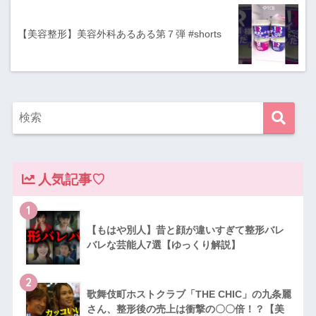
【美容整形】美容外科あるある第７弾 #shorts
人気記事♡
1
【もはや別人】昔と顔が違いすぎて整形バレ
バレな芸能人7選【ゆっくり解説】
2
歌舞伎町ホストクラブ「THE CHIC」の九条麗
さん、整形後の売上は衝撃の〇〇倍！？【美