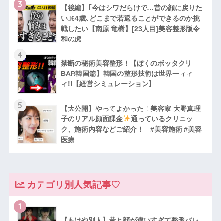
3
【後編】｢今はシワだらけで…昔の顔に戻りた
い｣64歳､どこまで若返ることができるのか挑
戦したい【南原 竜樹】[23人目]美容整形版令
和の虎
4
禁断の秘術美容整形！【ぼくのボッタクリ
BAR韓国篇】韓国の整形技術は世界一ィィ
ィ!!【経営シミュレーション】
5
【大公開】やってよかった！美容家 大野真理
子のリアル顔面課金
通っているクリニッ
ク、施術内容などご紹介！ #美容施術 #美容
医療
カテゴリ別人気記事♡
1
【もはや別人】昔と顔が違いすぎて整形バレ