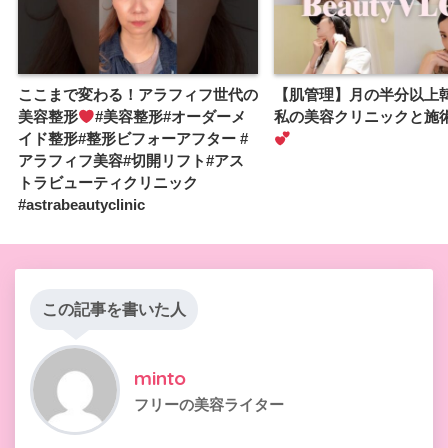
ここまで変わる！アラフィフ世代の
【肌管理】月の半分以上
美容整形
#美容整形#オーダーメ
私の美容クリニックと施
イド整形#整形ビフォーアフター #
アラフィフ美容#切開リフト#アス
トラビューティクリニック
#astrabeautyclinic
この記事を書いた人
minto
フリーの美容ライター