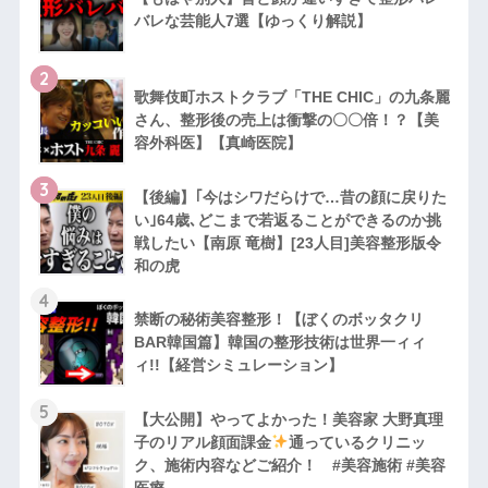
バレな芸能人7選【ゆっくり解説】
2
歌舞伎町ホストクラブ「THE CHIC」の九条麗
さん、整形後の売上は衝撃の〇〇倍！？【美
容外科医】【真崎医院】
3
【後編】｢今はシワだらけで…昔の顔に戻りた
い｣64歳､どこまで若返ることができるのか挑
戦したい【南原 竜樹】[23人目]美容整形版令
和の虎
4
禁断の秘術美容整形！【ぼくのボッタクリ
BAR韓国篇】韓国の整形技術は世界一ィィ
ィ!!【経営シミュレーション】
5
【大公開】やってよかった！美容家 大野真理
子のリアル顔面課金
通っているクリニッ
ク、施術内容などご紹介！ #美容施術 #美容
医療