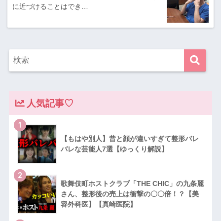
に近づけることはでき…
人気記事♡
1
【もはや別人】昔と顔が違いすぎて整形バレ
バレな芸能人7選【ゆっくり解説】
2
歌舞伎町ホストクラブ「THE CHIC」の九条麗
さん、整形後の売上は衝撃の〇〇倍！？【美
容外科医】【真崎医院】