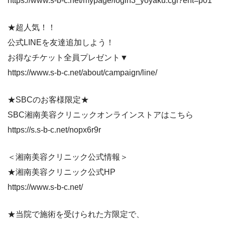
https://www.s-b-c.net/mypage/login3_yoyaku.cgi?ent=p01
★超人気！！
公式LINEを友達追加しよう！
お得なチケット全員プレゼント▼
https://www.s-b-c.net/about/campaign/line/
★SBCのお客様限定★
SBC湘南美容クリニックオンラインストアはこちら
https://s.s-b-c.net/nopx6r9r
＜湘南美容クリニック公式情報＞
★湘南美容クリニック公式HP
https://www.s-b-c.net/
★当院で施術を受けられた方限定で、