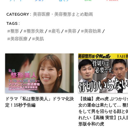
CATEGORY :
美容医療・美容整形まとめ動画
TAGS :
整形
整形失敗
産毛
美容
美容効果
美容医療
美肌
ドラマ「私は整形美人」ドラマ化決
【後編】虎vs虎 ぶつかり
定！15秒予告編
女の運命は果たして… 整
をして男を沼らせる顔と
れたい【高橋 実世】[1人
形版令和の虎