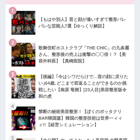
1
【もはや別人】昔と顔が違いすぎて整形バレ
バレな芸能人7選【ゆっくり解説】
2
歌舞伎町ホストクラブ「THE CHIC」の九条麗
さん、整形後の売上は衝撃の〇〇倍！？【美
容外科医】【真崎医院】
3
【後編】｢今はシワだらけで…昔の顔に戻りた
い｣64歳､どこまで若返ることができるのか挑
戦したい【南原 竜樹】[23人目]美容整形版令
和の虎
4
禁断の秘術美容整形！【ぼくのボッタクリ
BAR韓国篇】韓国の整形技術は世界一ィィ
ィ!!【経営シミュレーション】
5