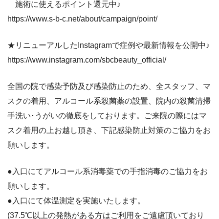
施術に使えるポイント還元中♪
https://www.s-b-c.net/about/campaign/point/
★リニューアルしたInstagramで症例や最新情報を公開中♪
https://www.instagram.com/sbcbeauty_official/
全国の院で感染予防及び感染防止のため、全スタッフ、マ
スクの着用、アルコール系殺菌薬の設置、院内の殺菌清掃
手洗い･うがいの徹底をしております。ご来院の際にはマ
スク着用の上お越し頂き、下記感染防止対策のご協力をお
願いします。
●入口にてアルコール系消毒薬での手指消毒のご協力をお
願いします。
●入口にて体温測定を実施いたします。
(37.5℃以上の発熱がある方はご利用をご遠慮頂いており