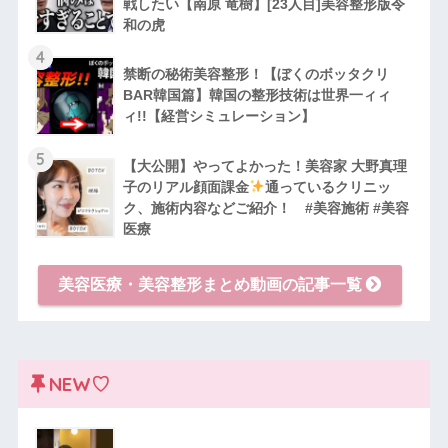
戦したい【南原 竜樹】[23人目]美容整形版令
和の虎
4
禁断の秘術美容整形！【ぼくのボッタクリ
BAR韓国篇】韓国の整形技術は世界一ィィ
ィ!!【経営シミュレーション】
5
【大公開】やってよかった！美容家 大野真理
子のリアル顔面課金
通っているクリニッ
ク、施術内容などご紹介！ #美容施術 #美容
医療
美容医療・美容整形まとめ動画の記事一覧
NEW♡