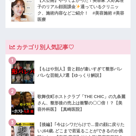
【大公開】やってよかった！美容家 大野真理
子のリアル顔面課金
通っているクリニッ
ク、施術内容などご紹介！ #美容施術 #美容
医療
カテゴリ別人気記事♡
1
【もはや別人】昔と顔が違いすぎて整形バレ
バレな芸能人7選【ゆっくり解説】
2
歌舞伎町ホストクラブ「THE CHIC」の九条麗
さん、整形後の売上は衝撃の〇〇倍！？【美
容外科医】【真崎医院】
3
【後編】｢今はシワだらけで…昔の顔に戻りた
い｣64歳､どこまで若返ることができるのか挑