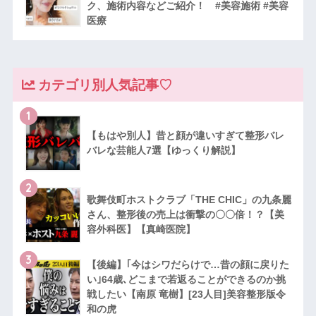
ク、施術内容などご紹介！ #美容施術 #美容
医療
カテゴリ別人気記事♡
1
【もはや別人】昔と顔が違いすぎて整形バレ
バレな芸能人7選【ゆっくり解説】
2
歌舞伎町ホストクラブ「THE CHIC」の九条麗
さん、整形後の売上は衝撃の〇〇倍！？【美
容外科医】【真崎医院】
3
【後編】｢今はシワだらけで…昔の顔に戻りた
い｣64歳､どこまで若返ることができるのか挑
戦したい【南原 竜樹】[23人目]美容整形版令
和の虎