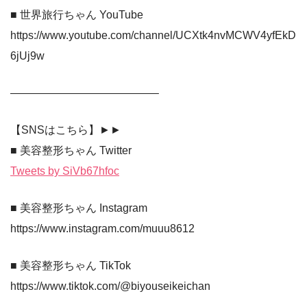
■ 世界旅行ちゃん YouTube
https://www.youtube.com/channel/UCXtk4nvMCWV4yfEkD
6jUj9w
—————————————–
【SNSはこちら】►►
■ 美容整形ちゃん Twitter
Tweets by SiVb67hfoc
■ 美容整形ちゃん Instagram
https://www.instagram.com/muuu8612
■ 美容整形ちゃん TikTok
https://www.tiktok.com/@biyouseikeichan