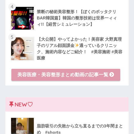
4
禁断の秘術美容整形！【ぼくのボッタクリ
BAR韓国篇】韓国の整形技術は世界一ィィ
ィ!!【経営シミュレーション】
5
【大公開】やってよかった！美容家 大野真理
子のリアル顔面課金
通っているクリニッ
ク、施術内容などご紹介！ #美容施術 #美容
医療
美容医療・美容整形まとめ動画の記事一覧
NEW♡
脂肪吸引の失敗から立ち直るまでの3年間まと
め #shorts