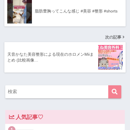
脂肪豊胸ってこんな感じ #美容 #整形 #shorts
次の記事
天音かなた美容整形による現在のホロメンMiiま
とめ (比較画像…
人気記事♡
1