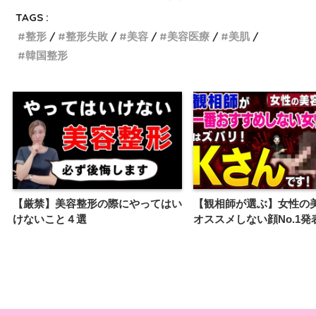
TAGS :
整形
整形失敗
美容
美容医療
美肌
韓国整形
【厳禁】美容整形の際にやってはい
【観相師が選ぶ】女性の
けないこと４選
オススメしない顔No.1発