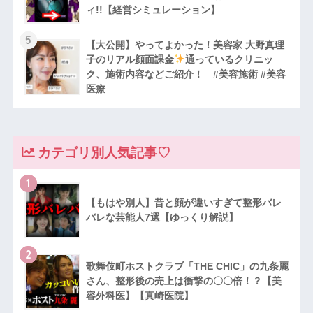
ィ!!【経営シミュレーション】
5
【大公開】やってよかった！美容家 大野真理
子のリアル顔面課金
通っているクリニッ
ク、施術内容などご紹介！ #美容施術 #美容
医療
カテゴリ別人気記事♡
1
【もはや別人】昔と顔が違いすぎて整形バレ
バレな芸能人7選【ゆっくり解説】
2
歌舞伎町ホストクラブ「THE CHIC」の九条麗
さん、整形後の売上は衝撃の〇〇倍！？【美
容外科医】【真崎医院】