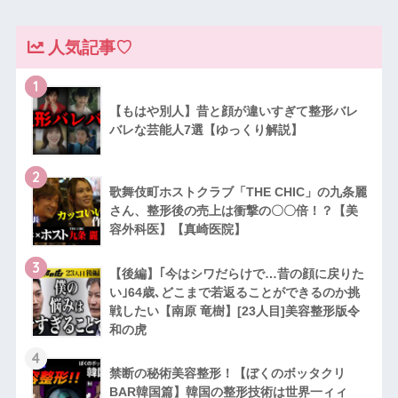
人気記事♡
1
【もはや別人】昔と顔が違いすぎて整形バレ
バレな芸能人7選【ゆっくり解説】
2
歌舞伎町ホストクラブ「THE CHIC」の九条麗
さん、整形後の売上は衝撃の〇〇倍！？【美
容外科医】【真崎医院】
3
【後編】｢今はシワだらけで…昔の顔に戻りた
い｣64歳､どこまで若返ることができるのか挑
戦したい【南原 竜樹】[23人目]美容整形版令
和の虎
4
禁断の秘術美容整形！【ぼくのボッタクリ
BAR韓国篇】韓国の整形技術は世界一ィィ