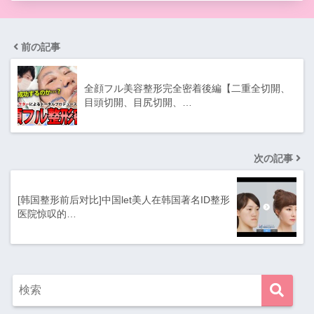
前の記事
全顔フル美容整形完全密着後編【二重全切開、
目頭切開、目尻切開、…
次の記事
[韩国整形前后对比]中国let美人在韩国著名ID整形
医院惊叹的…