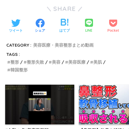
SHARE
LINE
ツイート
シェア
はてブ
Pocket
CATEGORY :
美容医療・美容整形まとめ動画
TAGS :
整形
整形失敗
美容
美容医療
美肌
韓国整形