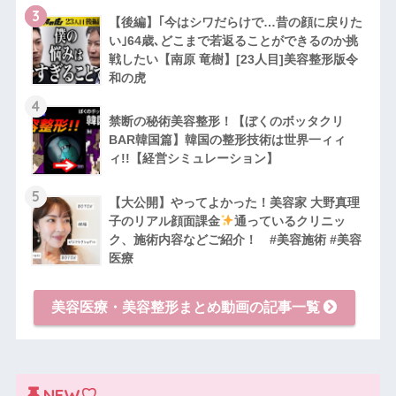
3
【後編】｢今はシワだらけで…昔の顔に戻りた
い｣64歳､どこまで若返ることができるのか挑
戦したい【南原 竜樹】[23人目]美容整形版令
和の虎
4
禁断の秘術美容整形！【ぼくのボッタクリ
BAR韓国篇】韓国の整形技術は世界一ィィ
ィ!!【経営シミュレーション】
5
【大公開】やってよかった！美容家 大野真理
子のリアル顔面課金
通っているクリニッ
ク、施術内容などご紹介！ #美容施術 #美容
医療
美容医療・美容整形まとめ動画の記事一覧
NEW♡