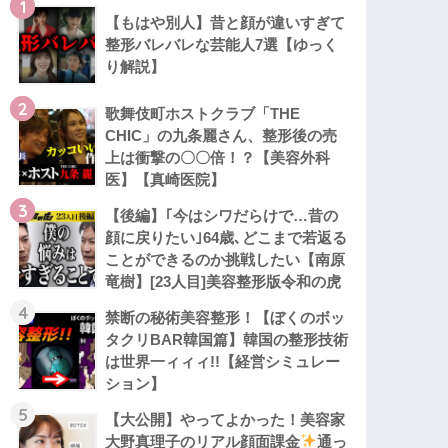
1
【もはや別人】昔と顔が違いすぎて
整形バレバレな芸能人7選【ゆっく
り解説】
2
歌舞伎町ホストクラブ「THE
CHIC」の九条麗さん、整形後の売
上は衝撃の〇〇倍！？【美容外科
医】【真崎医院】
3
【後編】｢今はシワだらけで…昔の
顔に戻りたい｣64歳､どこまで若返る
ことができるのか挑戦したい【南原
竜樹】[23人目]美容整形版令和の虎
4
禁断の秘術美容整形！【ぼくのボッ
タクリBAR韓国篇】韓国の整形技術
は世界一ィィィ!!【経営シミュレー
ション】
5
【大公開】やってよかった！美容家
大野真理子のリアル顔面課金
通っ