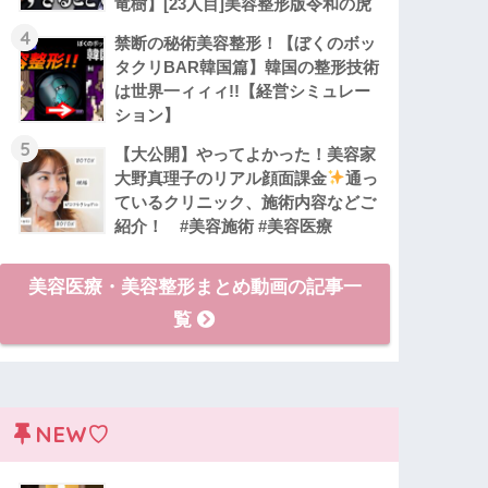
竜樹】[23人目]美容整形版令和の虎
4
禁断の秘術美容整形！【ぼくのボッ
タクリBAR韓国篇】韓国の整形技術
は世界一ィィィ!!【経営シミュレー
ション】
5
【大公開】やってよかった！美容家
大野真理子のリアル顔面課金
通っ
ているクリニック、施術内容などご
紹介！ #美容施術 #美容医療
美容医療・美容整形まとめ動画の記事一
覧
NEW♡