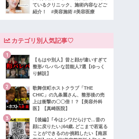
ているクリニック、施術内容などご
紹介！ #美容施術 #美容医療
カテゴリ別人気記事♡
1
【もはや別人】昔と顔が違いすぎて
整形バレバレな芸能人7選【ゆっく
り解説】
2
歌舞伎町ホストクラブ「THE
CHIC」の九条麗さん、整形後の売
上は衝撃の〇〇倍！？【美容外科
医】【真崎医院】
3
【後編】｢今はシワだらけで…昔の
顔に戻りたい｣64歳､どこまで若返る
ことができるのか挑戦したい【南原