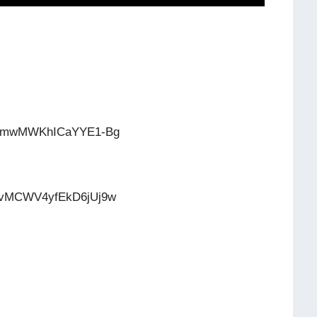
7b6hmwMWKhICaYYE1-Bg
4nvMCWV4yfEkD6jUj9w