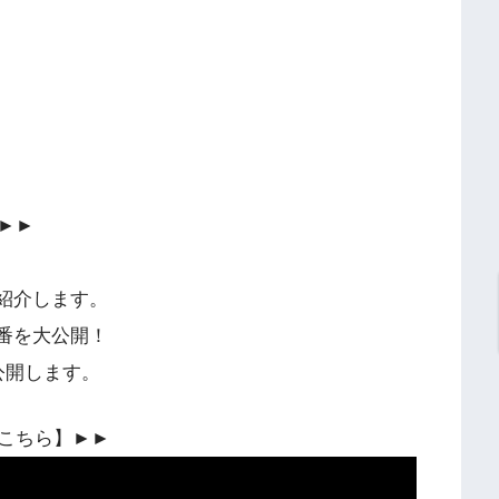
►►
紹介します。
番を大公開！
公開します。
こちら】►►