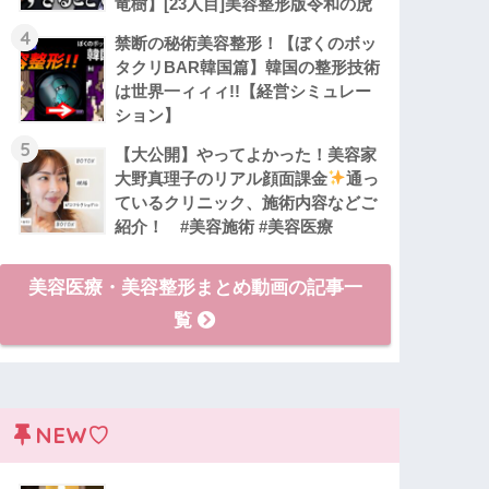
竜樹】[23人目]美容整形版令和の虎
4
禁断の秘術美容整形！【ぼくのボッ
タクリBAR韓国篇】韓国の整形技術
は世界一ィィィ!!【経営シミュレー
ション】
5
【大公開】やってよかった！美容家
大野真理子のリアル顔面課金
通っ
ているクリニック、施術内容などご
紹介！ #美容施術 #美容医療
美容医療・美容整形まとめ動画の記事一
覧
NEW♡