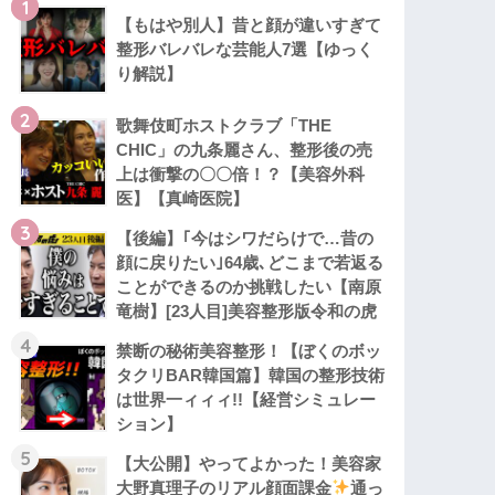
1
【もはや別人】昔と顔が違いすぎて
整形バレバレな芸能人7選【ゆっく
り解説】
2
歌舞伎町ホストクラブ「THE
CHIC」の九条麗さん、整形後の売
上は衝撃の〇〇倍！？【美容外科
医】【真崎医院】
3
【後編】｢今はシワだらけで…昔の
顔に戻りたい｣64歳､どこまで若返る
ことができるのか挑戦したい【南原
竜樹】[23人目]美容整形版令和の虎
4
禁断の秘術美容整形！【ぼくのボッ
タクリBAR韓国篇】韓国の整形技術
は世界一ィィィ!!【経営シミュレー
ション】
5
【大公開】やってよかった！美容家
大野真理子のリアル顔面課金
通っ