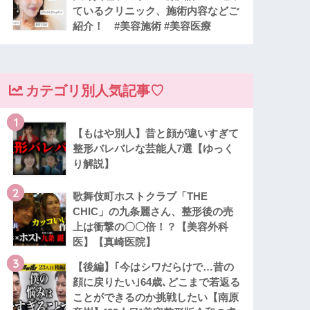
ているクリニック、施術内容などご
紹介！ #美容施術 #美容医療
カテゴリ別人気記事♡
1
【もはや別人】昔と顔が違いすぎて
整形バレバレな芸能人7選【ゆっく
り解説】
2
歌舞伎町ホストクラブ「THE
CHIC」の九条麗さん、整形後の売
上は衝撃の〇〇倍！？【美容外科
医】【真崎医院】
3
【後編】｢今はシワだらけで…昔の
顔に戻りたい｣64歳､どこまで若返る
ことができるのか挑戦したい【南原