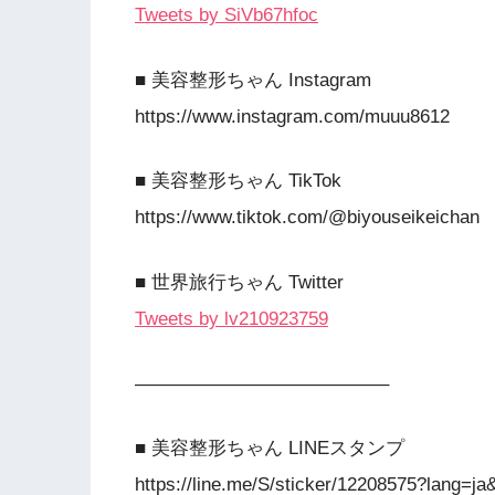
Tweets by SiVb67hfoc
■ 美容整形ちゃん Instagram
https://www.instagram.com/muuu8612
■ 美容整形ちゃん TikTok
https://www.tiktok.com/@biyouseikeichan
■ 世界旅行ちゃん Twitter
Tweets by lv210923759
—————————————–
■ 美容整形ちゃん LINEスタンプ
https://line.me/S/sticker/12208575?lang=ja&