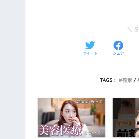
ツイート
シェア
TAGS :
整形