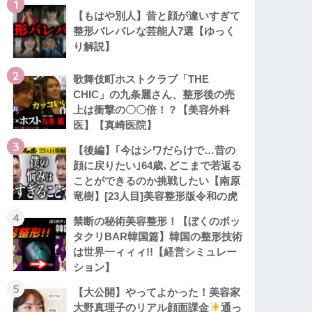
1
【もはや別人】昔と顔が違いすぎて
整形バレバレな芸能人7選【ゆっく
り解説】
2
歌舞伎町ホストクラブ「THE
CHIC」の九条麗さん、整形後の売
上は衝撃の〇〇倍！？【美容外科
医】【真崎医院】
3
【後編】｢今はシワだらけで…昔の
顔に戻りたい｣64歳､どこまで若返る
ことができるのか挑戦したい【南原
竜樹】[23人目]美容整形版令和の虎
4
禁断の秘術美容整形！【ぼくのボッ
タクリBAR韓国篇】韓国の整形技術
は世界一ィィィ!!【経営シミュレー
ション】
5
【大公開】やってよかった！美容家
大野真理子のリアル顔面課金
通っ