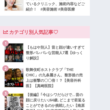
ているクリニック、施術内容などご
紹介！ #美容施術 #美容医療
カテゴリ別人気記事♡
1
【もはや別人】昔と顔が違いすぎて
整形バレバレな芸能人7選【ゆっく
り解説】
2
歌舞伎町ホストクラブ「THE
CHIC」の九条麗さん、整形後の売
上は衝撃の〇〇倍！？【美容外科
医】【真崎医院】
3
【後編】｢今はシワだらけで…昔の
顔に戻りたい｣64歳､どこまで若返る
ことができるのか挑戦したい【南原