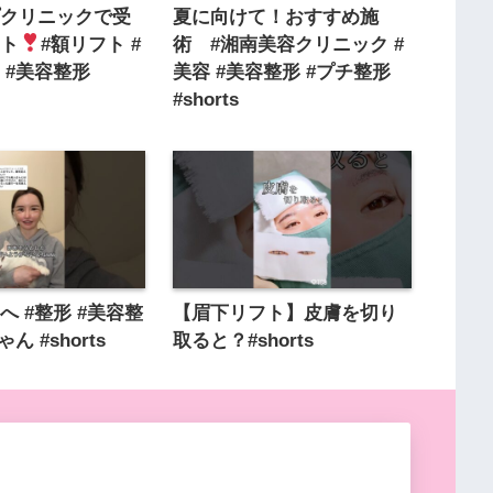
プクリニックで受
夏に向けて！おすすめ施
ット
#額リフト #
術 #湘南美容クリニック #
 #美容整形
美容 #美容整形 #プチ整形
#shorts
へ #整形 #美容整
【眉下リフト】皮膚を切り
ん #shorts
取ると？#shorts