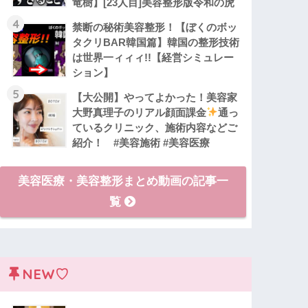
竜樹】[23人目]美容整形版令和の虎
4
禁断の秘術美容整形！【ぼくのボッ
タクリBAR韓国篇】韓国の整形技術
は世界一ィィィ!!【経営シミュレー
ション】
5
【大公開】やってよかった！美容家
大野真理子のリアル顔面課金
通っ
ているクリニック、施術内容などご
紹介！ #美容施術 #美容医療
美容医療・美容整形まとめ動画の記事一
覧
NEW♡