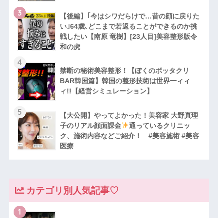
3
【後編】｢今はシワだらけで…昔の顔に戻りた
い｣64歳､どこまで若返ることができるのか挑
戦したい【南原 竜樹】[23人目]美容整形版令
和の虎
4
禁断の秘術美容整形！【ぼくのボッタクリ
BAR韓国篇】韓国の整形技術は世界一ィィ
ィ!!【経営シミュレーション】
5
【大公開】やってよかった！美容家 大野真理
子のリアル顔面課金
通っているクリニッ
ク、施術内容などご紹介！ #美容施術 #美容
医療
カテゴリ別人気記事♡
1