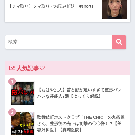
【クマ取り】クマ取りでお悩み解決！#shorts
人気記事♡
1
【もはや別人】昔と顔が違いすぎて整形バレ
バレな芸能人7選【ゆっくり解説】
2
歌舞伎町ホストクラブ「THE CHIC」の九条麗
さん、整形後の売上は衝撃の〇〇倍！？【美
容外科医】【真崎医院】