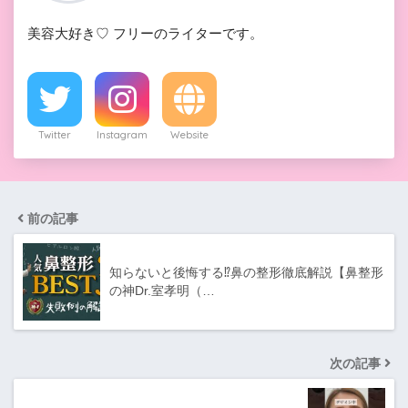
美容大好き♡ フリーのライターです。
Twitter
Instagram
Website
前の記事
知らないと後悔する⁉鼻の整形徹底解説【鼻整形
の神Dr.室孝明（…
次の記事