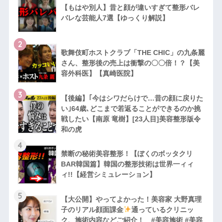
【もはや別人】昔と顔が違いすぎて整形バレ
バレな芸能人7選【ゆっくり解説】
2
歌舞伎町ホストクラブ「THE CHIC」の九条麗
さん、整形後の売上は衝撃の〇〇倍！？【美
容外科医】【真崎医院】
3
【後編】｢今はシワだらけで…昔の顔に戻りた
い｣64歳､どこまで若返ることができるのか挑
戦したい【南原 竜樹】[23人目]美容整形版令
和の虎
4
禁断の秘術美容整形！【ぼくのボッタクリ
BAR韓国篇】韓国の整形技術は世界一ィィ
ィ!!【経営シミュレーション】
5
【大公開】やってよかった！美容家 大野真理
子のリアル顔面課金
通っているクリニッ
ク、施術内容などご紹介！ #美容施術 #美容