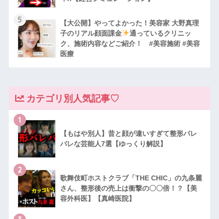
5
【大公開】やってよかった！美容家 大野真理
子のリアル顔面課金
通っているクリニッ
ク、施術内容などご紹介！ #美容施術 #美容
医療
カテゴリ別人気記事♡
1
【もはや別人】昔と顔が違いすぎて整形バレ
バレな芸能人7選【ゆっくり解説】
2
歌舞伎町ホストクラブ「THE CHIC」の九条麗
さん、整形後の売上は衝撃の〇〇倍！？【美
容外科医】【真崎医院】