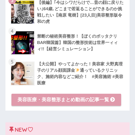
3
【後編】｢今はシワだらけで…昔の顔に戻りた
い｣64歳､どこまで若返ることができるのか挑
戦したい【南原 竜樹】[23人目]美容整形版令
和の虎
4
禁断の秘術美容整形！【ぼくのボッタクリ
BAR韓国篇】韓国の整形技術は世界一ィィ
ィ!!【経営シミュレーション】
5
【大公開】やってよかった！美容家 大野真理
子のリアル顔面課金
通っているクリニッ
ク、施術内容などご紹介！ #美容施術 #美容
医療
美容医療・美容整形まとめ動画の記事一覧
NEW♡