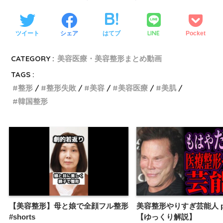
LINE
ツイート
シェア
はてブ
Pocket
CATEGORY :
美容医療・美容整形まとめ動画
TAGS :
整形
整形失敗
美容
美容医療
美肌
韓国整形
【美容整形】母と娘で全顔フル整形
美容整形やりすぎ芸能人 p
#shorts
【ゆっくり解説】