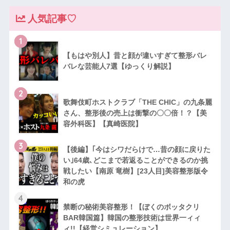
人気記事♡
1
【もはや別人】昔と顔が違いすぎて整形バレ
バレな芸能人7選【ゆっくり解説】
2
歌舞伎町ホストクラブ「THE CHIC」の九条麗
さん、整形後の売上は衝撃の〇〇倍！？【美
容外科医】【真崎医院】
3
【後編】｢今はシワだらけで…昔の顔に戻りた
い｣64歳､どこまで若返ることができるのか挑
戦したい【南原 竜樹】[23人目]美容整形版令
和の虎
4
禁断の秘術美容整形！【ぼくのボッタクリ
BAR韓国篇】韓国の整形技術は世界一ィィ
ィ!!【経営シミュレーション】