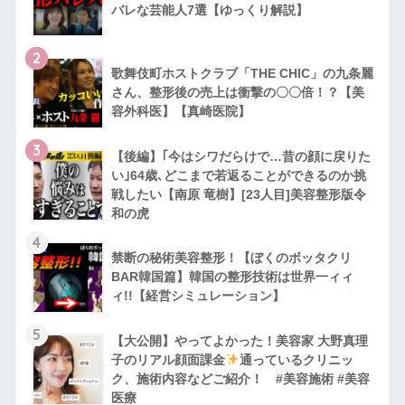
バレな芸能人7選【ゆっくり解説】
2
歌舞伎町ホストクラブ「THE CHIC」の九条麗
さん、整形後の売上は衝撃の〇〇倍！？【美
容外科医】【真崎医院】
3
【後編】｢今はシワだらけで…昔の顔に戻りた
い｣64歳､どこまで若返ることができるのか挑
戦したい【南原 竜樹】[23人目]美容整形版令
和の虎
4
禁断の秘術美容整形！【ぼくのボッタクリ
BAR韓国篇】韓国の整形技術は世界一ィィ
ィ!!【経営シミュレーション】
5
【大公開】やってよかった！美容家 大野真理
子のリアル顔面課金
通っているクリニッ
ク、施術内容などご紹介！ #美容施術 #美容
医療