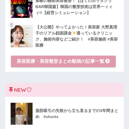
禁断の秘術美容整形！【ぼくのボッタクリ
BAR韓国篇】韓国の整形技術は世界一ィィ
ィ!!【経営シミュレーション】
5
【大公開】やってよかった！美容家 大野真理
子のリアル顔面課金
通っているクリニッ
ク、施術内容などご紹介！ #美容施術 #美容
医療
美容医療・美容整形まとめ動画の記事一覧
NEW♡
脂肪吸引の失敗から立ち直るまでの3年間まと
め #shorts