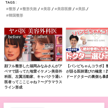
TAGS :
整形
整形失敗
美容
美容医療
美肌
韓国整形
顔フル整形した福岡みなみさんがア
【バンビちゃんコラボ】
ベマで語ってた地雷イケメン美容外
が語る医師選びの極意！
科医、左翼活動家、キャバクラ通い
ドードクターの裏側も暴
医者ってここじゃね？〜グラマラス
ライン形成