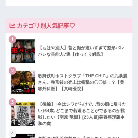
カテゴリ別人気記事♡
1
【もはや別人】昔と顔が違いすぎて整形バレ
バレな芸能人7選【ゆっくり解説】
2
歌舞伎町ホストクラブ「THE CHIC」の九条麗
さん、整形後の売上は衝撃の〇〇倍！？【美
容外科医】【真崎医院】
3
【後編】｢今はシワだらけで…昔の顔に戻りた
い｣64歳､どこまで若返ることができるのか挑
戦したい【南原 竜樹】[23人目]美容整形版令
和の虎
4