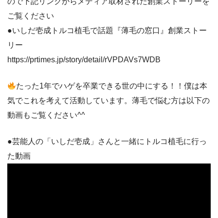
ので下記リンクからメディア取材された創業ストーリーを
ご覧ください
●いしだ壱成トルコ植毛で話題『薄毛の窓口』創業ストー
リー
https://prtimes.jp/story/detail/rVPDAVs7WDB
たった1年でハゲを卒業できる世の中にする！！僕は本
気でこれを考えて活動しています。薄毛で悩む方は以下の
動画もご覧ください^^
●芸能人の「いしだ壱成」さんと一緒にトルコ植毛に行っ
た動画