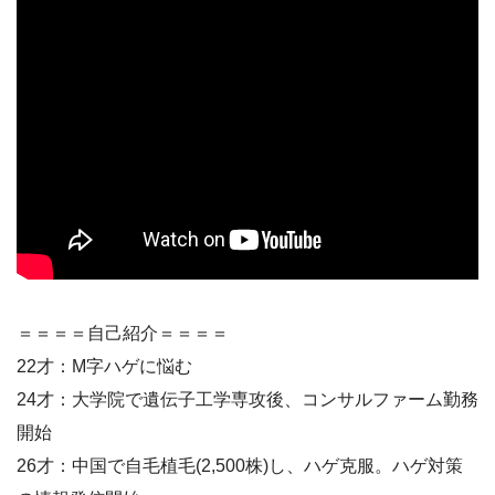
＝＝＝＝自己紹介＝＝＝＝
22才：M字ハゲに悩む
24才：大学院で遺伝子工学専攻後、コンサルファーム勤務
開始
26才：中国で自毛植毛(2,500株)し、ハゲ克服。ハゲ対策