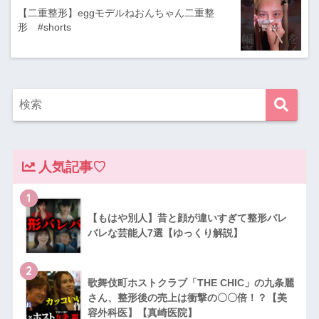
【二重整形】eggモデルねおんちゃん二重整
形 #shorts
人気記事♡
1
【もはや別人】昔と顔が違いすぎて整形バレ
バレな芸能人7選【ゆっくり解説】
2
歌舞伎町ホストクラブ「THE CHIC」の九条麗
さん、整形後の売上は衝撃の〇〇倍！？【美
容外科医】【真崎医院】