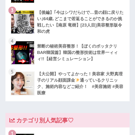
3
【後編】｢今はシワだらけで…昔の顔に戻りた
い｣64歳､どこまで若返ることができるのか挑
戦したい【南原 竜樹】[23人目]美容整形版令
和の虎
4
禁断の秘術美容整形！【ぼくのボッタクリ
BAR韓国篇】韓国の整形技術は世界一ィィ
ィ!!【経営シミュレーション】
5
【大公開】やってよかった！美容家 大野真理
子のリアル顔面課金
通っているクリニッ
ク、施術内容などご紹介！ #美容施術 #美容
医療
カテゴリ別人気記事♡
1