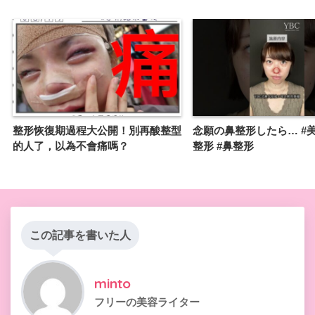
整形恢復期過程大公開！別再酸整型
念願の鼻整形したら… #美
的人了，以為不會痛嗎？
整形 #鼻整形
この記事を書いた人
minto
フリーの美容ライター