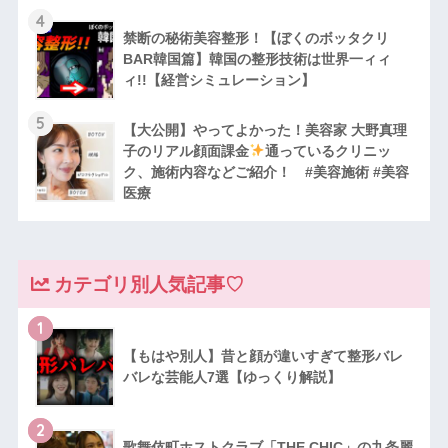
4
禁断の秘術美容整形！【ぼくのボッタクリ
BAR韓国篇】韓国の整形技術は世界一ィィ
ィ!!【経営シミュレーション】
5
【大公開】やってよかった！美容家 大野真理
子のリアル顔面課金
通っているクリニッ
ク、施術内容などご紹介！ #美容施術 #美容
医療
カテゴリ別人気記事♡
1
【もはや別人】昔と顔が違いすぎて整形バレ
バレな芸能人7選【ゆっくり解説】
2
歌舞伎町ホストクラブ「THE CHIC」の九条麗