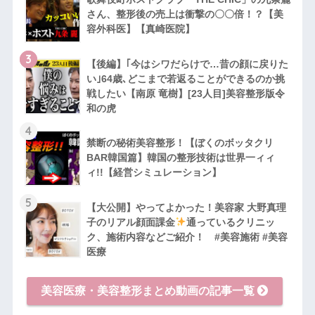
さん、整形後の売上は衝撃の〇〇倍！？【美
容外科医】【真崎医院】
3
【後編】｢今はシワだらけで…昔の顔に戻りた
い｣64歳､どこまで若返ることができるのか挑
戦したい【南原 竜樹】[23人目]美容整形版令
和の虎
4
禁断の秘術美容整形！【ぼくのボッタクリ
BAR韓国篇】韓国の整形技術は世界一ィィ
ィ!!【経営シミュレーション】
5
【大公開】やってよかった！美容家 大野真理
子のリアル顔面課金
通っているクリニッ
ク、施術内容などご紹介！ #美容施術 #美容
医療
美容医療・美容整形まとめ動画の記事一覧