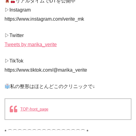
リアルタイムでDTを公開中
▷Instagram
https://www.instagram.com/verite_mk
▷Twitter
Tweets by marika_verite
▷TikTok
https://www.tiktok.com/@marika_verite
私の整形はほとんどこのクリニックで↓
TOP-front_page
* ⌒⌒⌒⌒⌒⌒⌒⌒⌒⌒⌒⌒⌒⌒⌒⌒ *