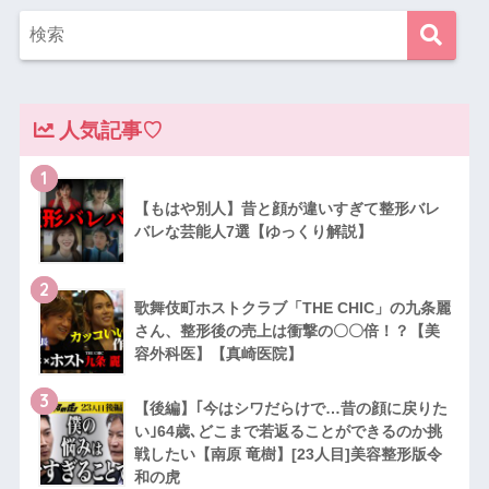
人気記事♡
1
【もはや別人】昔と顔が違いすぎて整形バレ
バレな芸能人7選【ゆっくり解説】
2
歌舞伎町ホストクラブ「THE CHIC」の九条麗
さん、整形後の売上は衝撃の〇〇倍！？【美
容外科医】【真崎医院】
3
【後編】｢今はシワだらけで…昔の顔に戻りた
い｣64歳､どこまで若返ることができるのか挑
戦したい【南原 竜樹】[23人目]美容整形版令
和の虎