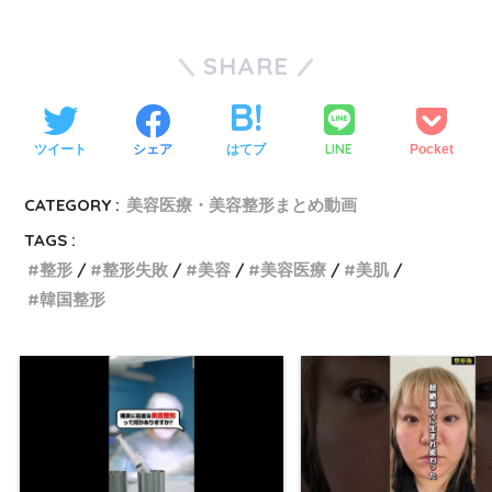
SHARE
LINE
ツイート
シェア
はてブ
Pocket
CATEGORY :
美容医療・美容整形まとめ動画
TAGS :
整形
整形失敗
美容
美容医療
美肌
韓国整形