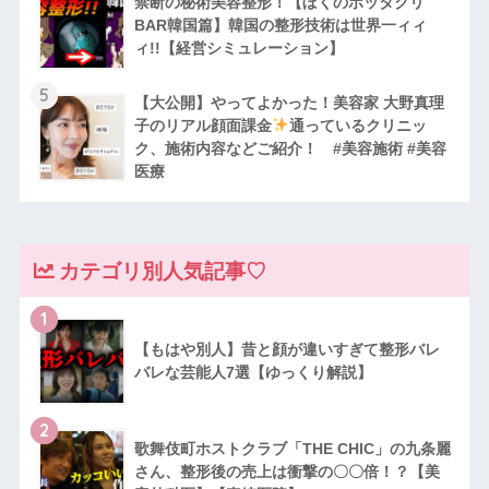
禁断の秘術美容整形！【ぼくのボッタクリ
BAR韓国篇】韓国の整形技術は世界一ィィ
ィ!!【経営シミュレーション】
5
【大公開】やってよかった！美容家 大野真理
子のリアル顔面課金
通っているクリニッ
ク、施術内容などご紹介！ #美容施術 #美容
医療
カテゴリ別人気記事♡
1
【もはや別人】昔と顔が違いすぎて整形バレ
バレな芸能人7選【ゆっくり解説】
2
歌舞伎町ホストクラブ「THE CHIC」の九条麗
さん、整形後の売上は衝撃の〇〇倍！？【美