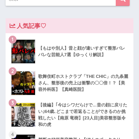
人気記事♡
1
【もはや別人】昔と顔が違いすぎて整形バレ
バレな芸能人7選【ゆっくり解説】
2
歌舞伎町ホストクラブ「THE CHIC」の九条麗
さん、整形後の売上は衝撃の〇〇倍！？【美
容外科医】【真崎医院】
3
【後編】｢今はシワだらけで…昔の顔に戻りた
い｣64歳､どこまで若返ることができるのか挑
戦したい【南原 竜樹】[23人目]美容整形版令
和の虎
4