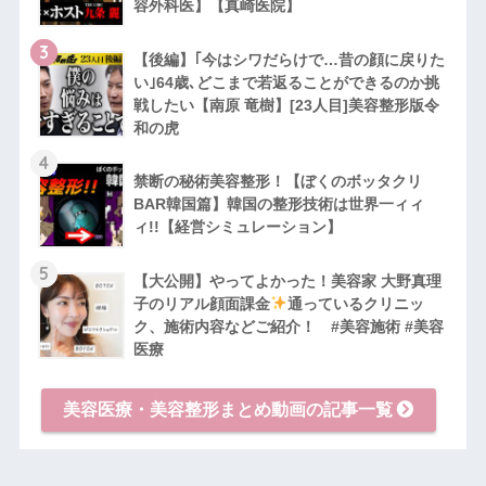
容外科医】【真崎医院】
3
【後編】｢今はシワだらけで…昔の顔に戻りた
い｣64歳､どこまで若返ることができるのか挑
戦したい【南原 竜樹】[23人目]美容整形版令
和の虎
4
禁断の秘術美容整形！【ぼくのボッタクリ
BAR韓国篇】韓国の整形技術は世界一ィィ
ィ!!【経営シミュレーション】
5
【大公開】やってよかった！美容家 大野真理
子のリアル顔面課金
通っているクリニッ
ク、施術内容などご紹介！ #美容施術 #美容
医療
美容医療・美容整形まとめ動画の記事一覧