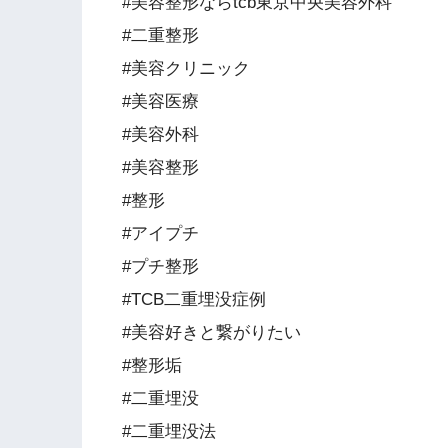
#美容整形ならtcb東京中央美容外科
#二重整形
#美容クリニック
#美容医療
#美容外科
#美容整形
#整形
#アイプチ
#プチ整形
#TCB二重埋没症例
#美容好きと繋がりたい
#整形垢
#二重埋没
#二重埋没法