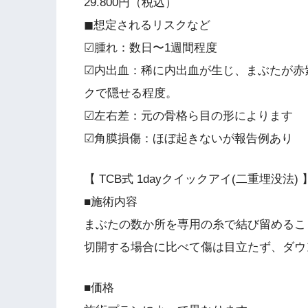
29.800円（税込）
◼︎想定されるリスクなど
☑︎腫れ：数日〜1週間程度
☑︎内出血：稀に内出血が生じ、まぶたが
クで隠せる程度。
☑︎左右差：元の骨格ら目の形によります
☑︎角膜損傷：ほぼ起きないが報告例あり
【 TCB式 1dayクイックアイ(二重埋没法) 
■施術内容
まぶたの数か所を専用の糸で結び留めるこ
切開する場合に比べて傷は目立たず、ダウ
■価格