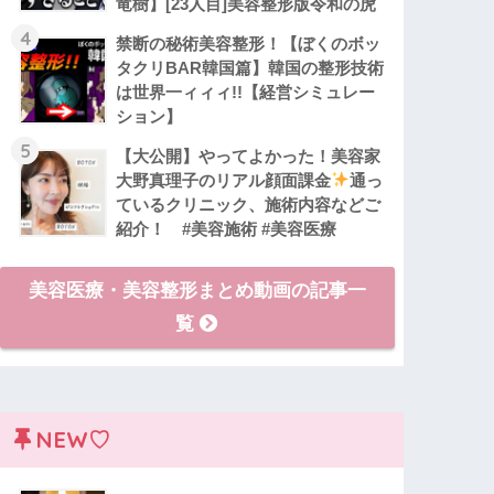
竜樹】[23人目]美容整形版令和の虎
4
禁断の秘術美容整形！【ぼくのボッ
タクリBAR韓国篇】韓国の整形技術
は世界一ィィィ!!【経営シミュレー
ション】
5
【大公開】やってよかった！美容家
大野真理子のリアル顔面課金
通っ
ているクリニック、施術内容などご
紹介！ #美容施術 #美容医療
美容医療・美容整形まとめ動画の記事一
覧
NEW♡