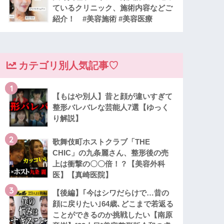
ているクリニック、施術内容などご
紹介！ #美容施術 #美容医療
カテゴリ別人気記事♡
1
【もはや別人】昔と顔が違いすぎて
整形バレバレな芸能人7選【ゆっく
り解説】
2
歌舞伎町ホストクラブ「THE
CHIC」の九条麗さん、整形後の売
上は衝撃の〇〇倍！？【美容外科
医】【真崎医院】
3
【後編】｢今はシワだらけで…昔の
顔に戻りたい｣64歳､どこまで若返る
ことができるのか挑戦したい【南原