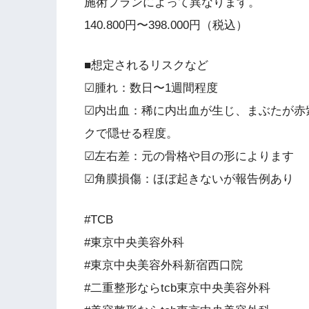
施術プランによって異なります。
140.800円〜398.000円（税込）
■想定されるリスクなど
☑腫れ：数日〜1週間程度
☑内出血：稀に内出血が生じ、まぶたが赤
クで隠せる程度。
☑左右差：元の骨格や目の形によります
☑角膜損傷：ほぼ起きないが報告例あり
#TCB
#東京中央美容外科
#東京中央美容外科新宿西口院
#二重整形ならtcb東京中央美容外科