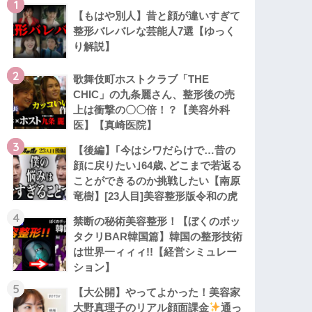
1
【もはや別人】昔と顔が違いすぎて
整形バレバレな芸能人7選【ゆっく
り解説】
2
歌舞伎町ホストクラブ「THE
CHIC」の九条麗さん、整形後の売
上は衝撃の〇〇倍！？【美容外科
医】【真崎医院】
3
【後編】｢今はシワだらけで…昔の
顔に戻りたい｣64歳､どこまで若返る
ことができるのか挑戦したい【南原
竜樹】[23人目]美容整形版令和の虎
4
禁断の秘術美容整形！【ぼくのボッ
タクリBAR韓国篇】韓国の整形技術
は世界一ィィィ!!【経営シミュレー
ション】
5
【大公開】やってよかった！美容家
大野真理子のリアル顔面課金
通っ