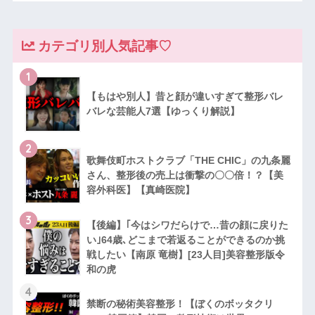
カテゴリ別人気記事♡
1
【もはや別人】昔と顔が違いすぎて整形バレ
バレな芸能人7選【ゆっくり解説】
2
歌舞伎町ホストクラブ「THE CHIC」の九条麗
さん、整形後の売上は衝撃の〇〇倍！？【美
容外科医】【真崎医院】
3
【後編】｢今はシワだらけで…昔の顔に戻りた
い｣64歳､どこまで若返ることができるのか挑
戦したい【南原 竜樹】[23人目]美容整形版令
和の虎
4
禁断の秘術美容整形！【ぼくのボッタクリ