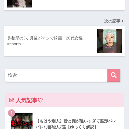
次の記事
鼻整形の3ヶ月後がマジで綺麗！20代女性
#shorts
人気記事♡
1
【もはや別人】昔と顔が違いすぎて整形バレ
バレな芸能人7選【ゆっくり解説】