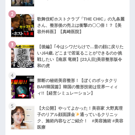
2
歌舞伎町ホストクラブ「THE CHIC」の九条麗
さん、整形後の売上は衝撃の〇〇倍！？【美
容外科医】【真崎医院】
3
【後編】｢今はシワだらけで…昔の顔に戻りた
い｣64歳､どこまで若返ることができるのか挑
戦したい【南原 竜樹】[23人目]美容整形版令
和の虎
4
禁断の秘術美容整形！【ぼくのボッタクリ
BAR韓国篇】韓国の整形技術は世界一ィィ
ィ!!【経営シミュレーション】
5
【大公開】やってよかった！美容家 大野真理
子のリアル顔面課金
通っているクリニッ
ク、施術内容などご紹介！ #美容施術 #美容
医療