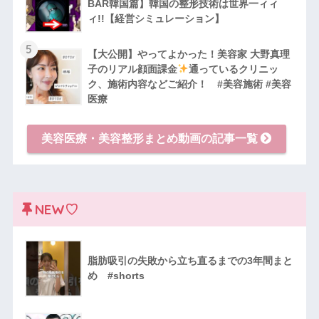
BAR韓国篇】韓国の整形技術は世界一ィィ
ィ!!【経営シミュレーション】
5
【大公開】やってよかった！美容家 大野真理
子のリアル顔面課金
通っているクリニッ
ク、施術内容などご紹介！ #美容施術 #美容
医療
美容医療・美容整形まとめ動画の記事一覧
NEW♡
脂肪吸引の失敗から立ち直るまでの3年間まと
め #shorts