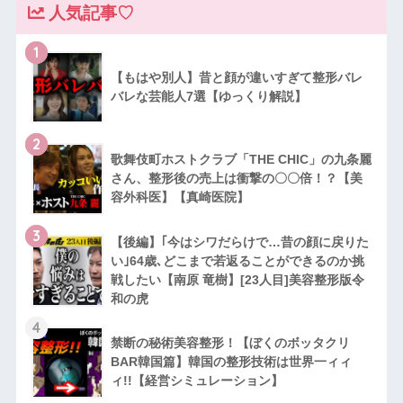
人気記事♡
1
【もはや別人】昔と顔が違いすぎて整形バレ
バレな芸能人7選【ゆっくり解説】
2
歌舞伎町ホストクラブ「THE CHIC」の九条麗
さん、整形後の売上は衝撃の〇〇倍！？【美
容外科医】【真崎医院】
3
【後編】｢今はシワだらけで…昔の顔に戻りた
い｣64歳､どこまで若返ることができるのか挑
戦したい【南原 竜樹】[23人目]美容整形版令
和の虎
4
禁断の秘術美容整形！【ぼくのボッタクリ
BAR韓国篇】韓国の整形技術は世界一ィィ
ィ!!【経営シミュレーション】