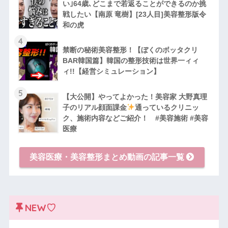
い｣64歳､どこまで若返ることができるのか挑
戦したい【南原 竜樹】[23人目]美容整形版令
和の虎
4
禁断の秘術美容整形！【ぼくのボッタクリ
BAR韓国篇】韓国の整形技術は世界一ィィ
ィ!!【経営シミュレーション】
5
【大公開】やってよかった！美容家 大野真理
子のリアル顔面課金
通っているクリニッ
ク、施術内容などご紹介！ #美容施術 #美容
医療
美容医療・美容整形まとめ動画の記事一覧
NEW♡