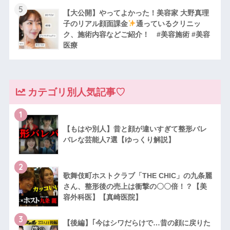
5
【大公開】やってよかった！美容家 大野真理
子のリアル顔面課金
通っているクリニッ
ク、施術内容などご紹介！ #美容施術 #美容
医療
カテゴリ別人気記事♡
1
【もはや別人】昔と顔が違いすぎて整形バレ
バレな芸能人7選【ゆっくり解説】
2
歌舞伎町ホストクラブ「THE CHIC」の九条麗
さん、整形後の売上は衝撃の〇〇倍！？【美
容外科医】【真崎医院】
3
【後編】｢今はシワだらけで…昔の顔に戻りた