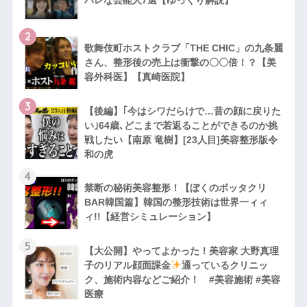
バレな芸能人7選【ゆっくり解説】
2
歌舞伎町ホストクラブ「THE CHIC」の九条麗
さん、整形後の売上は衝撃の〇〇倍！？【美
容外科医】【真崎医院】
3
【後編】｢今はシワだらけで…昔の顔に戻りた
い｣64歳､どこまで若返ることができるのか挑
戦したい【南原 竜樹】[23人目]美容整形版令
和の虎
4
禁断の秘術美容整形！【ぼくのボッタクリ
BAR韓国篇】韓国の整形技術は世界一ィィ
ィ!!【経営シミュレーション】
5
【大公開】やってよかった！美容家 大野真理
子のリアル顔面課金
通っているクリニッ
ク、施術内容などご紹介！ #美容施術 #美容
医療