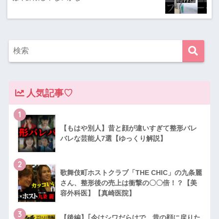
人気記事♡
1
【もはや別人】昔と顔が違いすぎて整形バレ
バレな芸能人7選【ゆっくり解説】
2
歌舞伎町ホストクラブ「THE CHIC」の九条麗
さん、整形後の売上は衝撃の〇〇倍！？【美
容外科医】【真崎医院】
3
【後編】｢今はシワだらけで…昔の顔に戻りた