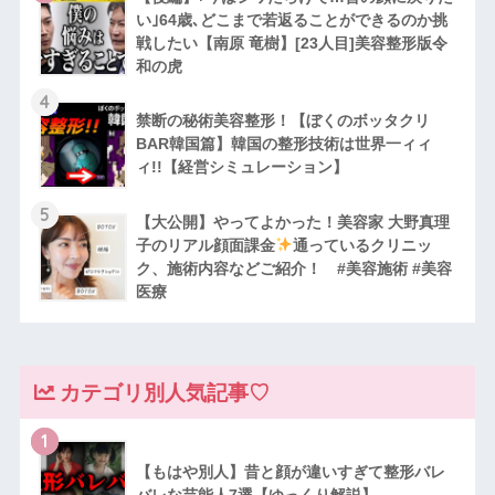
い｣64歳､どこまで若返ることができるのか挑
戦したい【南原 竜樹】[23人目]美容整形版令
和の虎
4
禁断の秘術美容整形！【ぼくのボッタクリ
BAR韓国篇】韓国の整形技術は世界一ィィ
ィ!!【経営シミュレーション】
5
【大公開】やってよかった！美容家 大野真理
子のリアル顔面課金
通っているクリニッ
ク、施術内容などご紹介！ #美容施術 #美容
医療
カテゴリ別人気記事♡
1
【もはや別人】昔と顔が違いすぎて整形バレ