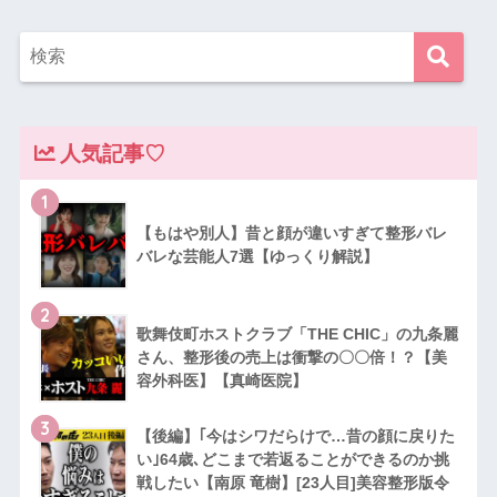
人気記事♡
1
【もはや別人】昔と顔が違いすぎて整形バレ
バレな芸能人7選【ゆっくり解説】
2
歌舞伎町ホストクラブ「THE CHIC」の九条麗
さん、整形後の売上は衝撃の〇〇倍！？【美
容外科医】【真崎医院】
3
【後編】｢今はシワだらけで…昔の顔に戻りた
い｣64歳､どこまで若返ることができるのか挑
戦したい【南原 竜樹】[23人目]美容整形版令