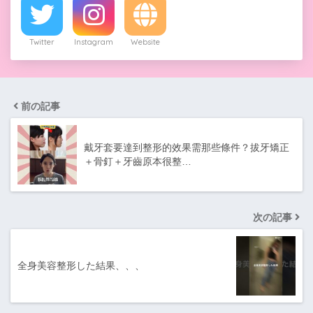
Twitter
Instagram
Website
前の記事
戴牙套要達到整形的效果需那些條件？拔牙矯正
＋骨釘＋牙齒原本很整…
次の記事
全身美容整形した結果、、、