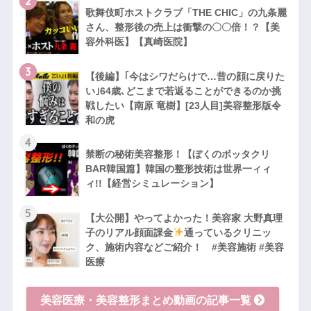
2
歌舞伎町ホストクラブ「THE CHIC」の九条麗
さん、整形後の売上は衝撃の〇〇倍！？【美
容外科医】【真崎医院】
3
【後編】｢今はシワだらけで…昔の顔に戻りた
い｣64歳､どこまで若返ることができるのか挑
戦したい【南原 竜樹】[23人目]美容整形版令
和の虎
4
禁断の秘術美容整形！【ぼくのボッタクリ
BAR韓国篇】韓国の整形技術は世界一ィィ
ィ!!【経営シミュレーション】
5
【大公開】やってよかった！美容家 大野真理
子のリアル顔面課金
通っているクリニッ
ク、施術内容などご紹介！ #美容施術 #美容
医療
美容医療・美容整形まとめ動画の記事一覧