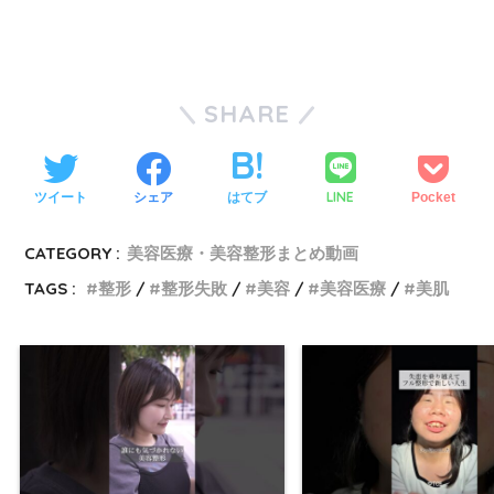
SHARE
LINE
ツイート
シェア
はてブ
Pocket
CATEGORY :
美容医療・美容整形まとめ動画
TAGS :
整形
整形失敗
美容
美容医療
美肌