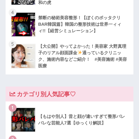
和の虎
4
禁断の秘術美容整形！【ぼくのボッタクリ
BAR韓国篇】韓国の整形技術は世界一ィィ
ィ!!【経営シミュレーション】
5
【大公開】やってよかった！美容家 大野真理
子のリアル顔面課金
通っているクリニッ
ク、施術内容などご紹介！ #美容施術 #美容
医療
カテゴリ別人気記事♡
1
【もはや別人】昔と顔が違いすぎて整形バレ
バレな芸能人7選【ゆっくり解説】