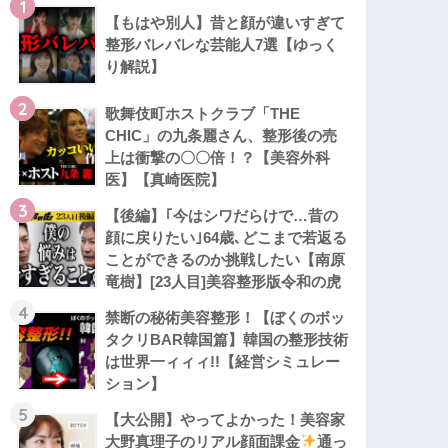
1
【もはや別人】昔と顔が違いすぎて
整形バレバレな芸能人7選【ゆっく
り解説】
2
歌舞伎町ホストクラブ「THE
CHIC」の九条麗さん、整形後の売
上は衝撃の〇〇倍！？【美容外科
医】【真崎医院】
3
【後編】｢今はシワだらけで…昔の
顔に戻りたい｣64歳､どこまで若返る
ことができるのか挑戦したい【南原
竜樹】[23人目]美容整形版令和の虎
4
禁断の秘術美容整形！【ぼくのボッ
タクリBAR韓国篇】韓国の整形技術
は世界一ィィィ!!【経営シミュレー
ション】
5
【大公開】やってよかった！美容家
大野真理子のリアル顔面課金
通っ