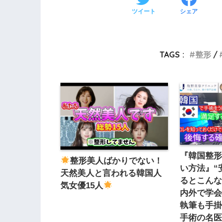
ツイート
シェア
TAGS :
整形
『韓国整
整形美人ばかりでない！
い方法』“
天然美人と言われる韓国人
るとこん
気女優15人
内外で学
執筆も手
手術の名