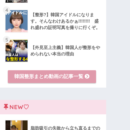
4
【整形?】韓国アイドルになりま
す。そんなわけあるかぁ!!!!!!!! 盛
れ盛れの証明写真を撮りに行くぞ。
5
【外見至上主義】韓国人が整形をや
められない本当の理由
韓国整形まとめ動画の記事一覧
NEW♡
脂肪吸引の失敗から立ち直るまでの