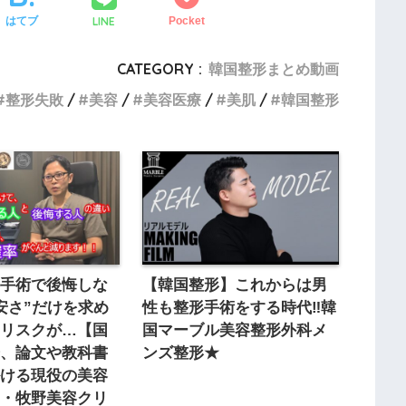
LINE
はてブ
Pocket
CATEGORY :
韓国整形まとめ動画
整形失敗
美容
美容医療
美肌
韓国整形
形手術で後悔しな
【韓国整形】これからは男
安さ”だけを求め
性も整形手術をする時代‼韓
なリスクが…【国
国マーブル美容整形外科メ
会、論文や教科書
ンズ整形★
掛ける現役の美容
医・牧野美容クリ