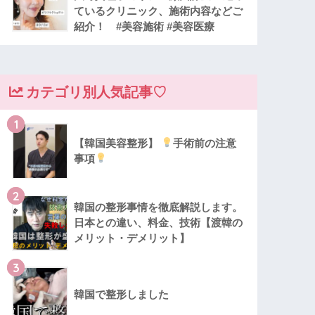
ているクリニック、施術内容などご
紹介！ #美容施術 #美容医療
カテゴリ別人気記事♡
1
【韓国美容整形】
手術前の注意
事項
2
韓国の整形事情を徹底解説します。
日本との違い、料金、技術【渡韓の
メリット・デメリット】
3
韓国で整形しました