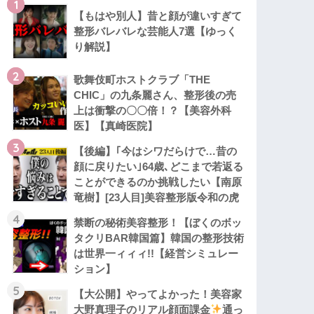
1
【もはや別人】昔と顔が違いすぎて
整形バレバレな芸能人7選【ゆっく
り解説】
2
歌舞伎町ホストクラブ「THE
CHIC」の九条麗さん、整形後の売
上は衝撃の〇〇倍！？【美容外科
医】【真崎医院】
3
【後編】｢今はシワだらけで…昔の
顔に戻りたい｣64歳､どこまで若返る
ことができるのか挑戦したい【南原
竜樹】[23人目]美容整形版令和の虎
4
禁断の秘術美容整形！【ぼくのボッ
タクリBAR韓国篇】韓国の整形技術
は世界一ィィィ!!【経営シミュレー
ション】
5
【大公開】やってよかった！美容家
大野真理子のリアル顔面課金
通っ