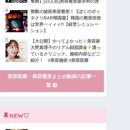
竜樹】[23人目]美容整形版令和の虎
4
禁断の秘術美容整形！【ぼくのボッ
タクリBAR韓国篇】韓国の整形技術
は世界一ィィィ!!【経営シミュレー
ション】
5
【大公開】やってよかった！美容家
大野真理子のリアル顔面課金
通っ
ているクリニック、施術内容などご
紹介！ #美容施術 #美容医療
美容医療・美容整形まとめ動画の記事一
覧
NEW♡