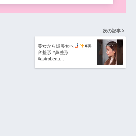
次の記事
美女から爆美女へ
#美
容整形 #鼻整形
#astrabeau…