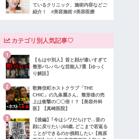
ているクリニック、施術内容などご
紹介！ #美容施術 #美容医療
カテゴリ別人気記事♡
1
【もはや別人】昔と顔が違いすぎて
整形バレバレな芸能人7選【ゆっく
り解説】
2
歌舞伎町ホストクラブ「THE
CHIC」の九条麗さん、整形後の売
上は衝撃の〇〇倍！？【美容外科
医】【真崎医院】
3
【後編】｢今はシワだらけで…昔の
顔に戻りたい｣64歳､どこまで若返る
ことができるのか挑戦したい【南原