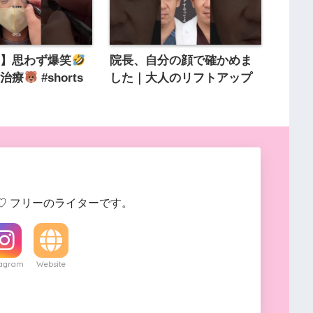
り】思わず爆笑
院長、自分の顔で確かめま
マ治療
#shorts
した｜大人のリフトアップ
♡ フリーのライターです。
tagram
Website