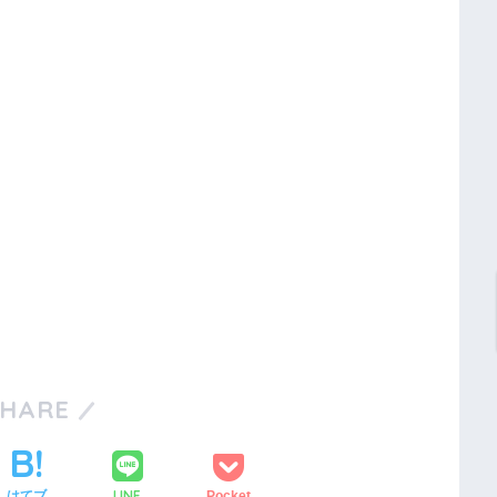
SHARE
LINE
はてブ
Pocket