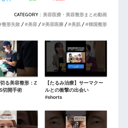
CATEGORY :
美容医療・美容整形まとめ動画
整形失敗
美容
美容医療
美肌
韓国整形
切る美容整形：Z
【たるみ治療】サーマクー
LVS切開手術
ルとの衝撃の出会い
#shorts