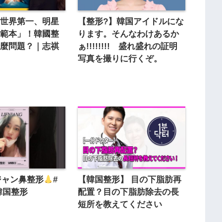
名世界第一、明星
【整形?】韓国アイドルにな
形範本」！韓國整
ります。そんなわけあるか
什麼問題？｜志祺
ぁ!!!!!!!! 盛れ盛れの証明
写真を撮りに行くぞ。
ジャン鼻整形
#
【韓国整形】 目の下脂肪再
韓国整形
配置？目の下脂肪除去の長
短所を教えてください