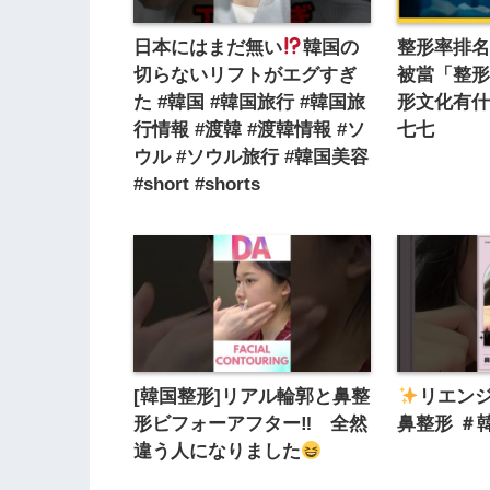
日本にはまだ無い
韓国の
整形率排
切らないリフトがエグすぎ
被當「整
た #韓国 #韓国旅行 #韓国旅
形文化有
行情報 #渡韓 #渡韓情報 #ソ
七七
ウル #ソウル旅行 #韓国美容
#short #shorts
[韓国整形]リアル輪郭と鼻整
リエン
形ビフォーアフター‼ 全然
鼻整形 ＃
違う人になりました