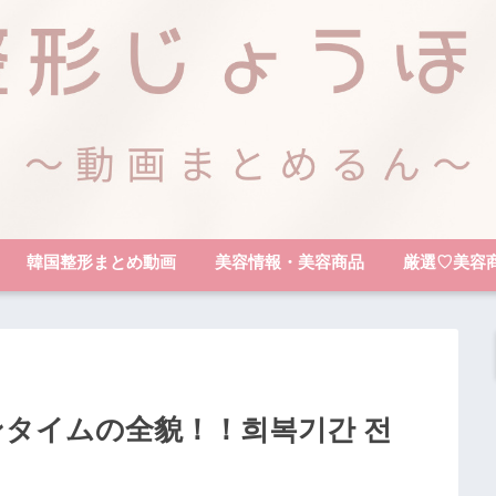
韓国整形まとめ動画
美容情報・美容商品
厳選♡美容
ンタイムの全貌！！희복기간 전