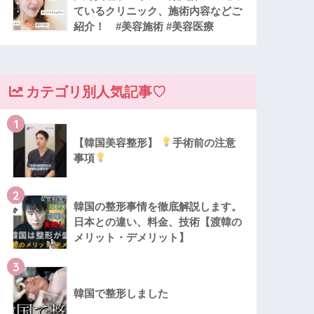
ているクリニック、施術内容などご
紹介！ #美容施術 #美容医療
カテゴリ別人気記事♡
1
【韓国美容整形】
手術前の注意
事項
2
韓国の整形事情を徹底解説します。
日本との違い、料金、技術【渡韓の
メリット・デメリット】
3
韓国で整形しました