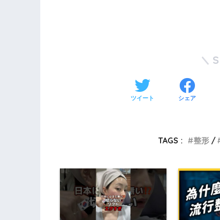
ツイート
シェア
TAGS :
整形