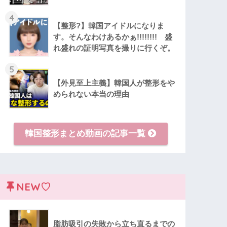
4
【整形?】韓国アイドルになりま
す。そんなわけあるかぁ!!!!!!!! 盛
れ盛れの証明写真を撮りに行くぞ。
5
【外見至上主義】韓国人が整形をや
められない本当の理由
韓国整形まとめ動画の記事一覧
NEW♡
脂肪吸引の失敗から立ち直るまでの