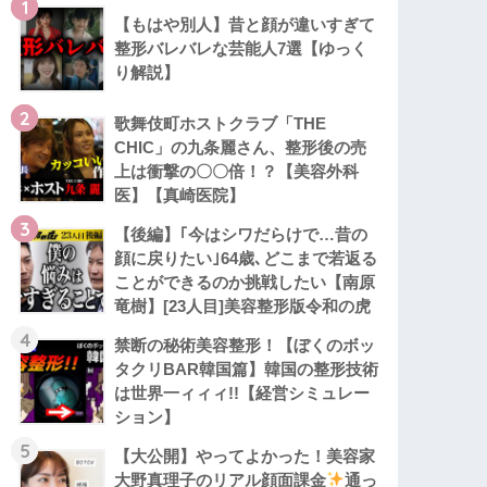
1
【もはや別人】昔と顔が違いすぎて
整形バレバレな芸能人7選【ゆっく
り解説】
2
歌舞伎町ホストクラブ「THE
CHIC」の九条麗さん、整形後の売
上は衝撃の〇〇倍！？【美容外科
医】【真崎医院】
3
【後編】｢今はシワだらけで…昔の
顔に戻りたい｣64歳､どこまで若返る
ことができるのか挑戦したい【南原
竜樹】[23人目]美容整形版令和の虎
4
禁断の秘術美容整形！【ぼくのボッ
タクリBAR韓国篇】韓国の整形技術
は世界一ィィィ!!【経営シミュレー
ション】
5
【大公開】やってよかった！美容家
大野真理子のリアル顔面課金
通っ