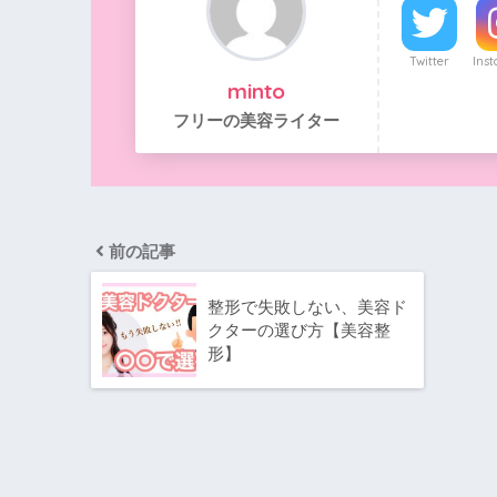
Twitter
Ins
minto
フリーの美容ライター
前の記事
整形で失敗しない、美容ド
クターの選び方【美容整
形】