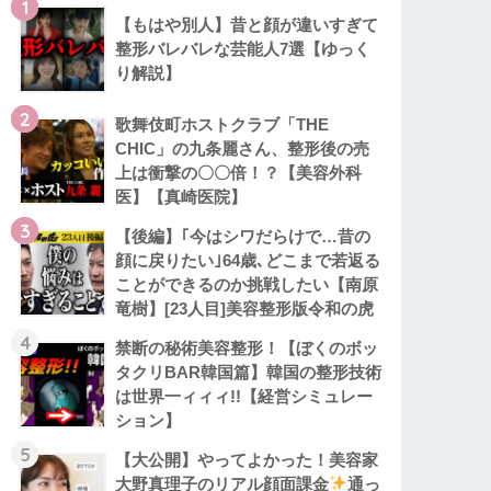
1
【もはや別人】昔と顔が違いすぎて
整形バレバレな芸能人7選【ゆっく
り解説】
2
歌舞伎町ホストクラブ「THE
CHIC」の九条麗さん、整形後の売
上は衝撃の〇〇倍！？【美容外科
医】【真崎医院】
3
【後編】｢今はシワだらけで…昔の
顔に戻りたい｣64歳､どこまで若返る
ことができるのか挑戦したい【南原
竜樹】[23人目]美容整形版令和の虎
4
禁断の秘術美容整形！【ぼくのボッ
タクリBAR韓国篇】韓国の整形技術
は世界一ィィィ!!【経営シミュレー
ション】
5
【大公開】やってよかった！美容家
大野真理子のリアル顔面課金
通っ