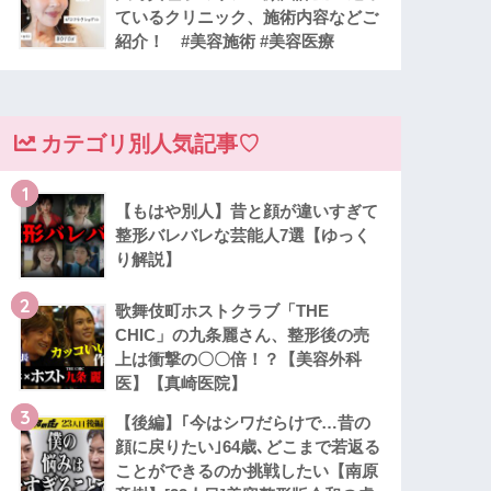
ているクリニック、施術内容などご
紹介！ #美容施術 #美容医療
カテゴリ別人気記事♡
1
【もはや別人】昔と顔が違いすぎて
整形バレバレな芸能人7選【ゆっく
り解説】
2
歌舞伎町ホストクラブ「THE
CHIC」の九条麗さん、整形後の売
上は衝撃の〇〇倍！？【美容外科
医】【真崎医院】
3
【後編】｢今はシワだらけで…昔の
顔に戻りたい｣64歳､どこまで若返る
ことができるのか挑戦したい【南原