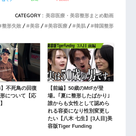
CATEGORY :
美容医療・美容整形まとめ動画
整形失敗
美容
美容医療
美肌
韓国整形
N3】不死鳥の回復
【前編】50歳のMtFが登
整形について【応
場。｢夏に整形したばかり｣
た】
誰からも女性として認めら
れる容姿になり性別変更し
たい【八木 七生】[3人目]美
容版Tiger Funding