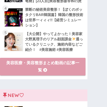
竜樹】[23人目]美容整形版令和の虎
4
禁断の秘術美容整形！【ぼくのボッ
タクリBAR韓国篇】韓国の整形技術
は世界一ィィィ!!【経営シミュレー
ション】
5
【大公開】やってよかった！美容家
大野真理子のリアル顔面課金
通っ
ているクリニック、施術内容などご
紹介！ #美容施術 #美容医療
美容医療・美容整形まとめ動画の記事一
覧
NEW♡