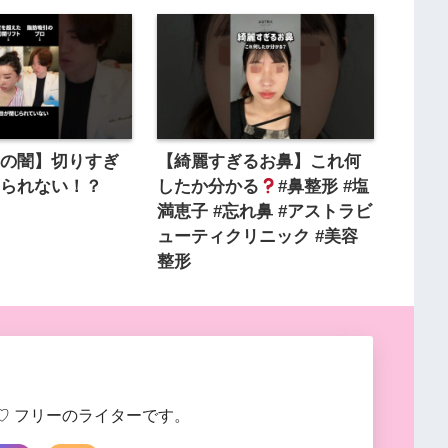
形の闇】切りすぎ
【綺麗すぎるお鼻】これ何
じられない！？
したか分かる
#鼻整形 #塩
満恵子 #忘れ鼻 #アストラビ
ューティクリニック #美容
整形
♡ フリーのライターです。