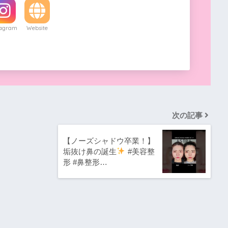
tagram
Website
次の記事
【ノーズシャドウ卒業！】
垢抜け鼻の誕生
#美容整
形 #鼻整形…