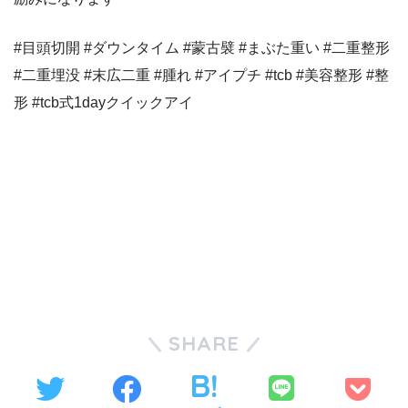
#目頭切開 #ダウンタイム #蒙古襞 #まぶた重い #二重整形
#二重埋没 #末広二重 #腫れ #アイプチ #tcb #美容整形 #整
形 #tcb式1dayクイックアイ
SHARE