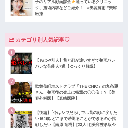
子のリアル顔面課金
通っているクリニッ
ク、施術内容などご紹介！ #美容施術 #美容
医療
カテゴリ別人気記事♡
1
【もはや別人】昔と顔が違いすぎて整形バレ
バレな芸能人7選【ゆっくり解説】
2
歌舞伎町ホストクラブ「THE CHIC」の九条麗
さん、整形後の売上は衝撃の〇〇倍！？【美
容外科医】【真崎医院】
3
【後編】｢今はシワだらけで…昔の顔に戻りた
い｣64歳､どこまで若返ることができるのか挑
戦したい【南原 竜樹】[23人目]美容整形版令