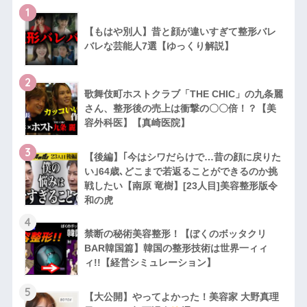
1
【もはや別人】昔と顔が違いすぎて整形バレ
バレな芸能人7選【ゆっくり解説】
2
歌舞伎町ホストクラブ「THE CHIC」の九条麗
さん、整形後の売上は衝撃の〇〇倍！？【美
容外科医】【真崎医院】
3
【後編】｢今はシワだらけで…昔の顔に戻りた
い｣64歳､どこまで若返ることができるのか挑
戦したい【南原 竜樹】[23人目]美容整形版令
和の虎
4
禁断の秘術美容整形！【ぼくのボッタクリ
BAR韓国篇】韓国の整形技術は世界一ィィ
ィ!!【経営シミュレーション】
5
【大公開】やってよかった！美容家 大野真理