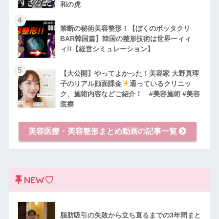
和の虎
4
禁断の秘術美容整形！【ぼくのボッタクリ
BAR韓国篇】韓国の整形技術は世界一ィィ
ィ!!【経営シミュレーション】
5
【大公開】やってよかった！美容家 大野真理
子のリアル顔面課金
通っているクリニッ
ク、施術内容などご紹介！ #美容施術 #美容
医療
美容医療・美容整形まとめ動画の記事一覧
NEW♡
脂肪吸引の失敗から立ち直るまでの3年間まと