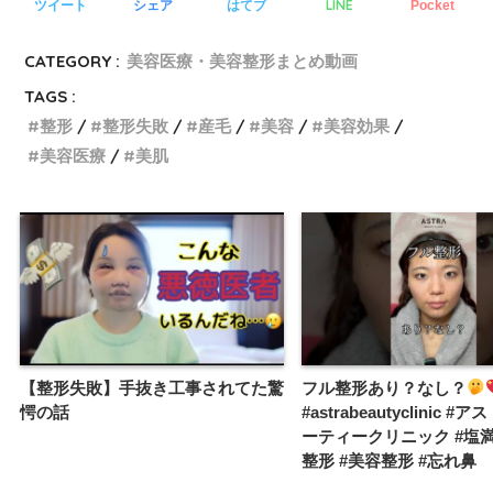
LINE
ツイート
シェア
はてブ
Pocket
CATEGORY :
美容医療・美容整形まとめ動画
TAGS :
整形
整形失敗
産毛
美容
美容効果
美容医療
美肌
【整形失敗】手抜き工事されてた驚
フル整形あり？なし？
愕の話
#astrabeautyclinic 
ーティークリニック #塩満
整形 #美容整形 #忘れ鼻