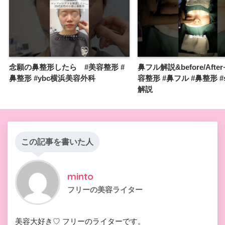
念願の鼻整形したら #美容整形 #
鼻フル解説&before/After𖥔
鼻整形 #ybc横浜美容外科
容整形 #鼻フル #鼻整形 #sh
解説
この記事を書いた人
minto
フリーの美容ライター
美容大好き♡ フリーのライターです。