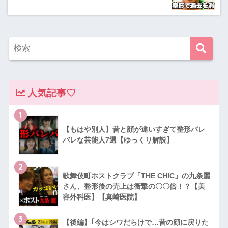
人気記事♡
1
【もはや別人】昔と顔が違いすぎて整形バレ
バレな芸能人7選【ゆっくり解説】
2
歌舞伎町ホストクラブ「THE CHIC」の九条麗
さん、整形後の売上は衝撃の〇〇倍！？【美
容外科医】【真崎医院】
3
【後編】｢今はシワだらけで…昔の顔に戻りた