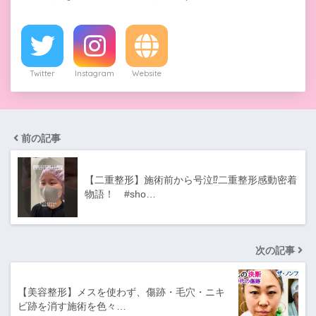
Twitter
Instagram
Website
前の記事
【二重整形】施術前から号泣⁉︎二重整形感動密着
物語！ #sho…
次の記事
【美容整形】メスを使わず、傷跡・毛穴・ニキ
ビ跡を消す施術を色々…