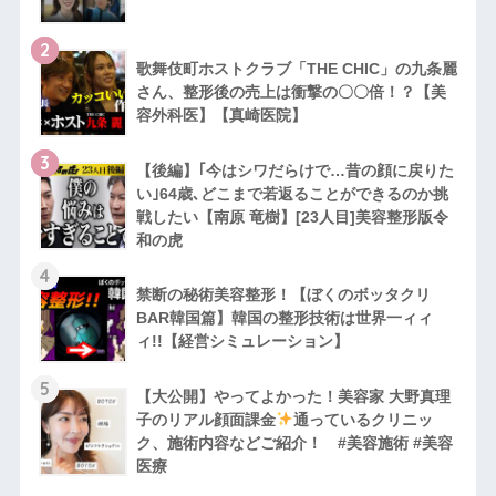
2
歌舞伎町ホストクラブ「THE CHIC」の九条麗
さん、整形後の売上は衝撃の〇〇倍！？【美
容外科医】【真崎医院】
3
【後編】｢今はシワだらけで…昔の顔に戻りた
い｣64歳､どこまで若返ることができるのか挑
戦したい【南原 竜樹】[23人目]美容整形版令
和の虎
4
禁断の秘術美容整形！【ぼくのボッタクリ
BAR韓国篇】韓国の整形技術は世界一ィィ
ィ!!【経営シミュレーション】
5
【大公開】やってよかった！美容家 大野真理
子のリアル顔面課金
通っているクリニッ
ク、施術内容などご紹介！ #美容施術 #美容
医療