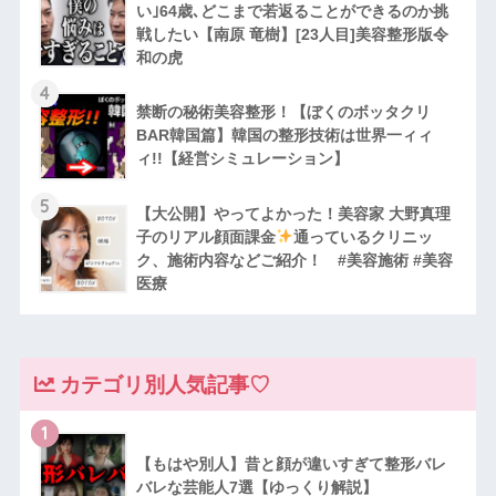
い｣64歳､どこまで若返ることができるのか挑
戦したい【南原 竜樹】[23人目]美容整形版令
和の虎
4
禁断の秘術美容整形！【ぼくのボッタクリ
BAR韓国篇】韓国の整形技術は世界一ィィ
ィ!!【経営シミュレーション】
5
【大公開】やってよかった！美容家 大野真理
子のリアル顔面課金
通っているクリニッ
ク、施術内容などご紹介！ #美容施術 #美容
医療
カテゴリ別人気記事♡
1
【もはや別人】昔と顔が違いすぎて整形バレ
バレな芸能人7選【ゆっくり解説】