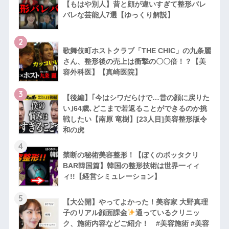
【もはや別人】昔と顔が違いすぎて整形バレ
バレな芸能人7選【ゆっくり解説】
2
歌舞伎町ホストクラブ「THE CHIC」の九条麗
さん、整形後の売上は衝撃の〇〇倍！？【美
容外科医】【真崎医院】
3
【後編】｢今はシワだらけで…昔の顔に戻りた
い｣64歳､どこまで若返ることができるのか挑
戦したい【南原 竜樹】[23人目]美容整形版令
和の虎
4
禁断の秘術美容整形！【ぼくのボッタクリ
BAR韓国篇】韓国の整形技術は世界一ィィ
ィ!!【経営シミュレーション】
5
【大公開】やってよかった！美容家 大野真理
子のリアル顔面課金
通っているクリニッ
ク、施術内容などご紹介！ #美容施術 #美容