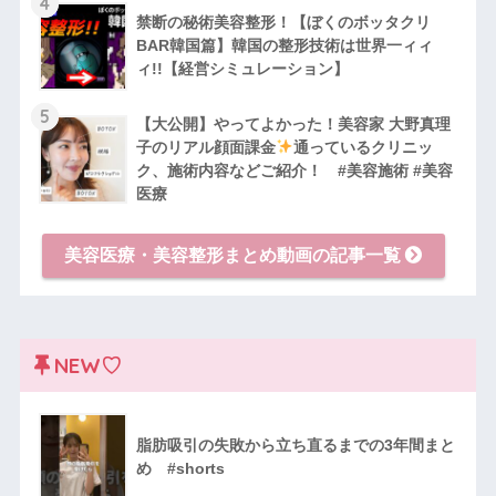
4
禁断の秘術美容整形！【ぼくのボッタクリ
BAR韓国篇】韓国の整形技術は世界一ィィ
ィ!!【経営シミュレーション】
5
【大公開】やってよかった！美容家 大野真理
子のリアル顔面課金
通っているクリニッ
ク、施術内容などご紹介！ #美容施術 #美容
医療
美容医療・美容整形まとめ動画の記事一覧
NEW♡
脂肪吸引の失敗から立ち直るまでの3年間まと
め #shorts