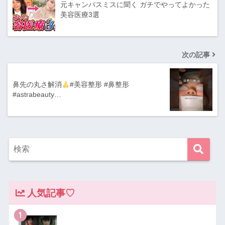
元キャンパスミスに聞く ガチでやってよかった
美容医療3選
次の記事
鼻先の丸さ解消
#美容整形 #鼻整形
#astrabeauty…
人気記事♡
1