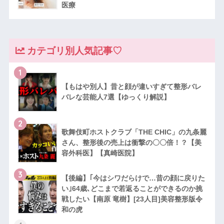
医療
カテゴリ別人気記事♡
1
【もはや別人】昔と顔が違いすぎて整形バレ
バレな芸能人7選【ゆっくり解説】
2
歌舞伎町ホストクラブ「THE CHIC」の九条麗
さん、整形後の売上は衝撃の〇〇倍！？【美
容外科医】【真崎医院】
3
【後編】｢今はシワだらけで…昔の顔に戻りた
い｣64歳､どこまで若返ることができるのか挑
戦したい【南原 竜樹】[23人目]美容整形版令
和の虎