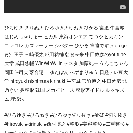
ひろゆき きりぬき ひろゆききりぬき ひかる 宮迫 牛宮城
はじめしゃちょー ヒカル 東海オンエア てつや ヒカキン
コレコレ カズレーザー シバター ひかる 宮迫ですッ daigo
青汁王子 三崎優太 成田祐輔 朝倉未来 中田敦彦のyoutube
大学 成田悠輔 WinWinWiiin テスタ 加藤純一 うんこちゃん
岡田斗司夫 落合陽一 ゆたぼん へずまりゅう 日経テレ東大
学 hiroyuki nishimura kirinuki 牛宮城 宮迫博之 中田敦彦 北
乃きい 鼻整形 韓国 スカイピース 整形アイドル ルッキズ
ム 埋没法
#ひろゆき #ひろぬき #ひろゆき切り抜き #論破 #切り抜き
#hiroyuki #kirinuki #西村博之 #整形 #美容整形 #二重整形 #
レーシック #高須幹弥 #高須クリニック #北乃きい