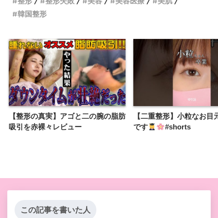
整形
整形失敗
美容
美容医療
美肌
韓国整形
【整形の真実】アゴと二の腕の脂肪
【二重整形】小粒なお目
吸引を赤裸々レビュー
です
#shorts
この記事を書いた人