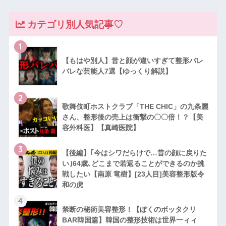
カテゴリ別人気記事♡
1
【もはや別人】昔と顔が違いすぎて整形バレ
バレな芸能人7選【ゆっくり解説】
2
歌舞伎町ホストクラブ「THE CHIC」の九条麗
さん、整形後の売上は衝撃の〇〇倍！？【美
容外科医】【真崎医院】
3
【後編】｢今はシワだらけで…昔の顔に戻りた
い｣64歳､どこまで若返ることができるのか挑
戦したい【南原 竜樹】[23人目]美容整形版令
和の虎
4
禁断の秘術美容整形！【ぼくのボッタクリ
BAR韓国篇】韓国の整形技術は世界一ィィ