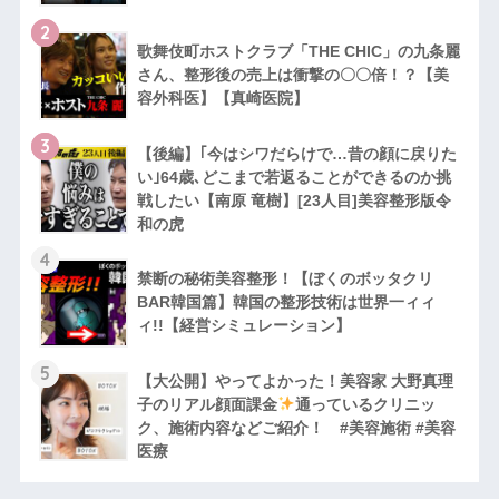
2
歌舞伎町ホストクラブ「THE CHIC」の九条麗
さん、整形後の売上は衝撃の〇〇倍！？【美
容外科医】【真崎医院】
3
【後編】｢今はシワだらけで…昔の顔に戻りた
い｣64歳､どこまで若返ることができるのか挑
戦したい【南原 竜樹】[23人目]美容整形版令
和の虎
4
禁断の秘術美容整形！【ぼくのボッタクリ
BAR韓国篇】韓国の整形技術は世界一ィィ
ィ!!【経営シミュレーション】
5
【大公開】やってよかった！美容家 大野真理
子のリアル顔面課金
通っているクリニッ
ク、施術内容などご紹介！ #美容施術 #美容
医療