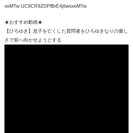
xoMTw UC9CR9ZDPfBrE4jllwsxoMTw
★おすすめ動画★
【ひろゆき】息子を亡くした質問者をひろゆきなりの優し
さで前へ向かせようとする