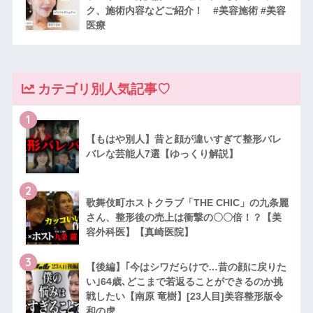
ク、施術内容などご紹介！ #美容施術 #美容
医療
カテゴリ別人気記事♡
1
【もはや別人】昔と顔が違いすぎて整形バレ
バレな芸能人7選【ゆっくり解説】
2
歌舞伎町ホストクラブ「THE CHIC」の九条麗
さん、整形後の売上は衝撃の〇〇倍！？【美
容外科医】【真崎医院】
3
【後編】｢今はシワだらけで…昔の顔に戻りた
い｣64歳､どこまで若返ることができるのか挑
戦したい【南原 竜樹】[23人目]美容整形版令
和の虎