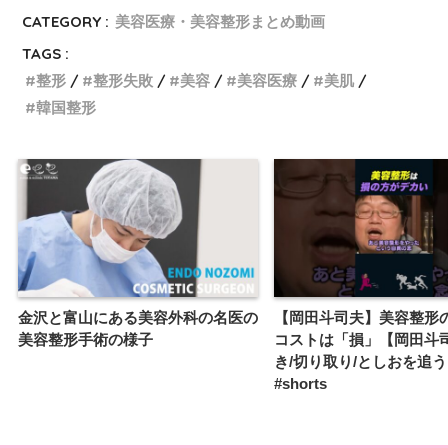
CATEGORY :
美容医療・美容整形まとめ動画
TAGS :
整形
整形失敗
美容
美容医療
美肌
韓国整形
金沢と富山にある美容外科の名医の
【岡田斗司夫】美容整形
美容整形手術の様子
コストは「損」【岡田斗
き/切り取り/としおを追
#shorts