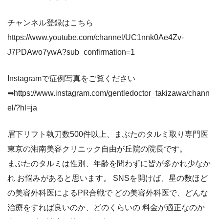
チャンネル登録はこちら
https://www.youtube.com/channel/UC1nnk0Ae4Zv-
J7PDAwo7ywA?sub_confirmation=1
Instagramで症例写真をご覧ください
➡https://www.instagram.com/gentledoctor_takizawa/chann
el/?hl=ja
眉下リフト執刀数500件以上、まぶたのタルミ取り専門医
東京の湘南美容クリニック自由が丘院の院長です。
まぶたのタルミは性別、年齢を問わずに皆が多かれ少なか
れ お悩みがあると思います。 SNSを開けば、星の数ほど
の美容外科医によるPR合戦で どの美容外科医で、どんな
治療をすれば良いのか、どのくらいの 料金が適正なのか