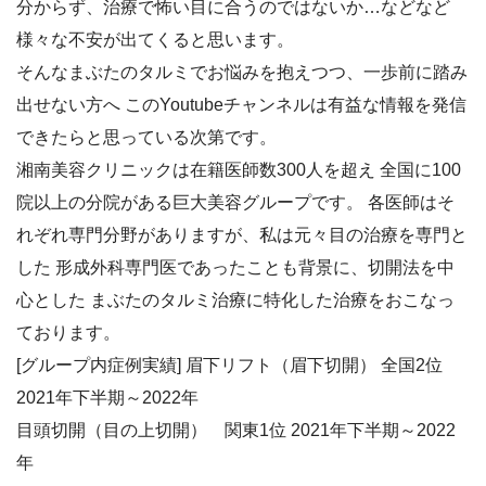
分からず、治療で怖い目に合うのではないか…などなど
様々な不安が出てくると思います。
そんなまぶたのタルミでお悩みを抱えつつ、一歩前に踏み
出せない方へ このYoutubeチャンネルは有益な情報を発信
できたらと思っている次第です。
湘南美容クリニックは在籍医師数300人を超え 全国に100
院以上の分院がある巨大美容グループです。 各医師はそ
れぞれ専門分野がありますが、私は元々目の治療を専門と
した 形成外科専門医であったことも背景に、切開法を中
心とした まぶたのタルミ治療に特化した治療をおこなっ
ております。
[グループ内症例実績] 眉下リフト（眉下切開） 全国2位
2021年下半期～2022年
目頭切開（目の上切開） 関東1位 2021年下半期～2022
年