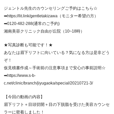
ジェントル先生のカウンセリングご予約はこちら☆
➡https://lit.link/gentletakizawa（モニター希望の方）
➡0120-482-288(通常のご予約)
湘南美容クリニック自由が丘院（10~18時）
★写真診断も可能です！★
あなたは眉下リフトに向いている？気になる方は是非どう
ぞ！
仮見積書作成～手術前の注意事項まで安心の事前説明☆
➡https://www.s-b-
c.net/clinic/branch/jiyugaoka/special/20210721-3/
【今回の動画の内容】
眉下リフト＋目頭切開＋目の下脱脂を受けた美容カウンセ
ラーに密着しました！