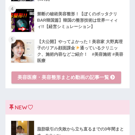
4
禁断の秘術美容整形！【ぼくのボッタクリ
BAR韓国篇】韓国の整形技術は世界一ィィ
ィ!!【経営シミュレーション】
5
【大公開】やってよかった！美容家 大野真理
子のリアル顔面課金
通っているクリニッ
ク、施術内容などご紹介！ #美容施術 #美容
医療
美容医療・美容整形まとめ動画の記事一覧
NEW♡
脂肪吸引の失敗から立ち直るまでの3年間まと