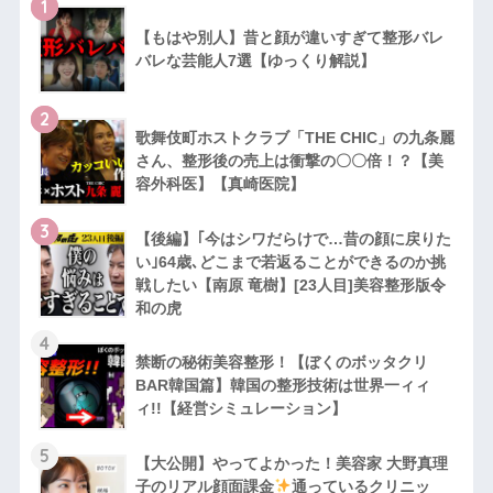
1
【もはや別人】昔と顔が違いすぎて整形バレ
バレな芸能人7選【ゆっくり解説】
2
歌舞伎町ホストクラブ「THE CHIC」の九条麗
さん、整形後の売上は衝撃の〇〇倍！？【美
容外科医】【真崎医院】
3
【後編】｢今はシワだらけで…昔の顔に戻りた
い｣64歳､どこまで若返ることができるのか挑
戦したい【南原 竜樹】[23人目]美容整形版令
和の虎
4
禁断の秘術美容整形！【ぼくのボッタクリ
BAR韓国篇】韓国の整形技術は世界一ィィ
ィ!!【経営シミュレーション】
5
【大公開】やってよかった！美容家 大野真理
子のリアル顔面課金
通っているクリニッ