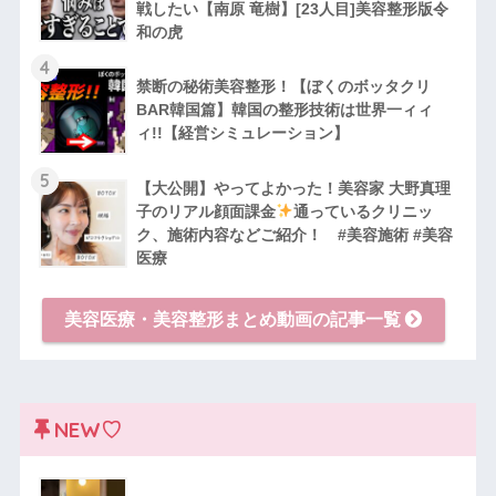
戦したい【南原 竜樹】[23人目]美容整形版令
和の虎
4
禁断の秘術美容整形！【ぼくのボッタクリ
BAR韓国篇】韓国の整形技術は世界一ィィ
ィ!!【経営シミュレーション】
5
【大公開】やってよかった！美容家 大野真理
子のリアル顔面課金
通っているクリニッ
ク、施術内容などご紹介！ #美容施術 #美容
医療
美容医療・美容整形まとめ動画の記事一覧
NEW♡