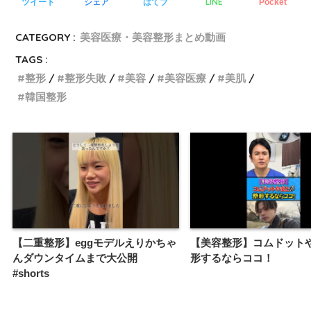
LINE
ツイート
シェア
はてブ
Pocket
CATEGORY :
美容医療・美容整形まとめ動画
TAGS :
整形
整形失敗
美容
美容医療
美肌
韓国整形
【二重整形】eggモデルえりかちゃ
【美容整形】コムドット
んダウンタイムまで大公開
形するならココ！
#shorts