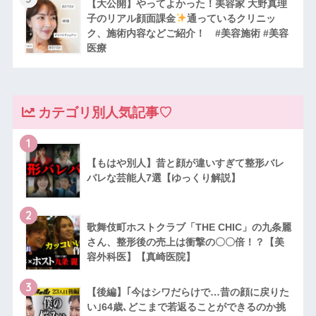
【大公開】やってよかった！美容家 大野真理
子のリアル顔面課金
通っているクリニッ
ク、施術内容などご紹介！ #美容施術 #美容
医療
カテゴリ別人気記事♡
1
【もはや別人】昔と顔が違いすぎて整形バレ
バレな芸能人7選【ゆっくり解説】
2
歌舞伎町ホストクラブ「THE CHIC」の九条麗
さん、整形後の売上は衝撃の〇〇倍！？【美
容外科医】【真崎医院】
3
【後編】｢今はシワだらけで…昔の顔に戻りた
い｣64歳､どこまで若返ることができるのか挑