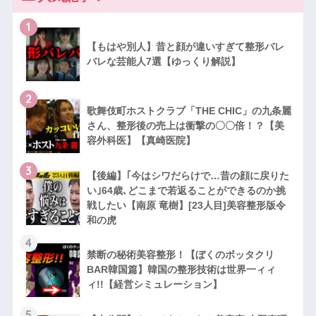
1
【もはや別人】昔と顔が違いすぎて整形バレ
バレな芸能人7選【ゆっくり解説】
2
歌舞伎町ホストクラブ「THE CHIC」の九条麗
さん、整形後の売上は衝撃の〇〇倍！？【美
容外科医】【真崎医院】
3
【後編】｢今はシワだらけで…昔の顔に戻りた
い｣64歳､どこまで若返ることができるのか挑
戦したい【南原 竜樹】[23人目]美容整形版令
和の虎
4
禁断の秘術美容整形！【ぼくのボッタクリ
BAR韓国篇】韓国の整形技術は世界一ィィ
ィ!!【経営シミュレーション】
5