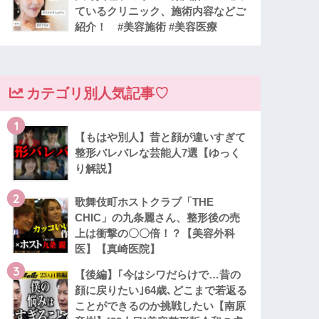
ているクリニック、施術内容などご
紹介！ #美容施術 #美容医療
カテゴリ別人気記事♡
1
【もはや別人】昔と顔が違いすぎて
整形バレバレな芸能人7選【ゆっく
り解説】
2
歌舞伎町ホストクラブ「THE
CHIC」の九条麗さん、整形後の売
上は衝撃の〇〇倍！？【美容外科
医】【真崎医院】
3
【後編】｢今はシワだらけで…昔の
顔に戻りたい｣64歳､どこまで若返る
ことができるのか挑戦したい【南原