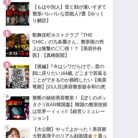
1
【もはや別人】昔と顔が違いすぎて
整形バレバレな芸能人7選【ゆっく
り解説】
2
歌舞伎町ホストクラブ「THE
CHIC」の九条麗さん、整形後の売
上は衝撃の〇〇倍！？【美容外科
医】【真崎医院】
3
【後編】｢今はシワだらけで…昔の
顔に戻りたい｣64歳､どこまで若返る
ことができるのか挑戦したい【南原
竜樹】[23人目]美容整形版令和の虎
4
禁断の秘術美容整形！【ぼくのボッ
タクリBAR韓国篇】韓国の整形技術
は世界一ィィィ!!【経営シミュレー
ション】
5
【大公開】やってよかった！美容家
大野真理子のリアル顔面課金
通っ