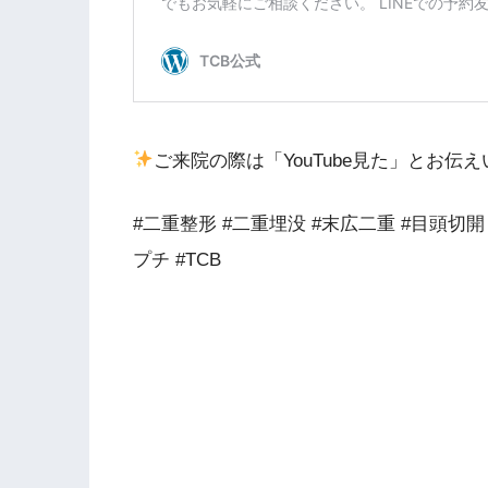
ご来院の際は「YouTube見た」とお
#二重整形 #二重埋没 #末広二重 #目頭切開
プチ #TCB