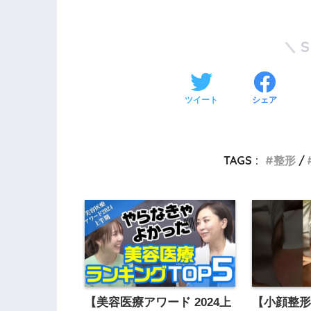
ツイート
シェア
TAGS :
整形
【美容医療アワード 2024上
【小顔整