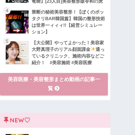
竜樹】[23人目]美容整形版令和の虎
4
禁断の秘術美容整形！【ぼくのボッ
タクリBAR韓国篇】韓国の整形技術
は世界一ィィィ!!【経営シミュレー
ション】
5
【大公開】やってよかった！美容家
大野真理子のリアル顔面課金
通っ
ているクリニック、施術内容などご
紹介！ #美容施術 #美容医療
美容医療・美容整形まとめ動画の記事一
覧
NEW♡