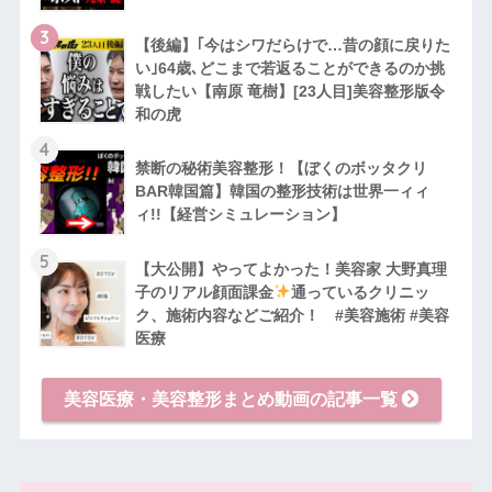
3
【後編】｢今はシワだらけで…昔の顔に戻りた
い｣64歳､どこまで若返ることができるのか挑
戦したい【南原 竜樹】[23人目]美容整形版令
和の虎
4
禁断の秘術美容整形！【ぼくのボッタクリ
BAR韓国篇】韓国の整形技術は世界一ィィ
ィ!!【経営シミュレーション】
5
【大公開】やってよかった！美容家 大野真理
子のリアル顔面課金
通っているクリニッ
ク、施術内容などご紹介！ #美容施術 #美容
医療
美容医療・美容整形まとめ動画の記事一覧