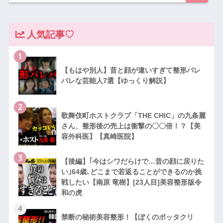
人気記事♡
1
【もはや別人】昔と顔が違いすぎて整形バレ
バレな芸能人7選【ゆっくり解説】
2
歌舞伎町ホストクラブ「THE CHIC」の九条麗
さん、整形後の売上は衝撃の〇〇倍！？【美
容外科医】【真崎医院】
3
【後編】｢今はシワだらけで…昔の顔に戻りた
い｣64歳､どこまで若返ることができるのか挑
戦したい【南原 竜樹】[23人目]美容整形版令
和の虎
4
禁断の秘術美容整形！【ぼくのボッタクリ