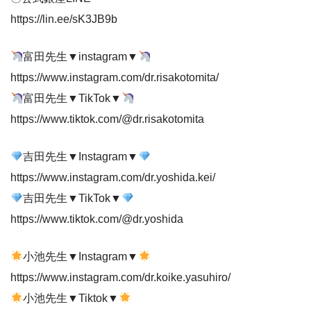
https://lin.ee/sK3JB9b
富田先生▼instagram▼
https://www.instagram.com/dr.risakotomita/
富田先生▼TikTok▼
https://www.tiktok.com/@dr.risakotomita
吉田先生▼Instagram▼
https://www.instagram.com/dr.yoshida.kei/
吉田先生▼TikTok▼
https://www.tiktok.com/@dr.yoshida
小池先生▼Instagram▼
https://www.instagram.com/dr.koike.yasuhiro/
小池先生▼Tiktok▼