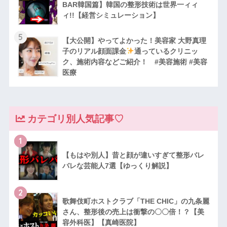
BAR韓国篇】韓国の整形技術は世界一ィィ
ィ!!【経営シミュレーション】
5
【大公開】やってよかった！美容家 大野真理
子のリアル顔面課金
通っているクリニッ
ク、施術内容などご紹介！ #美容施術 #美容
医療
カテゴリ別人気記事♡
1
【もはや別人】昔と顔が違いすぎて整形バレ
バレな芸能人7選【ゆっくり解説】
2
歌舞伎町ホストクラブ「THE CHIC」の九条麗
さん、整形後の売上は衝撃の〇〇倍！？【美
容外科医】【真崎医院】