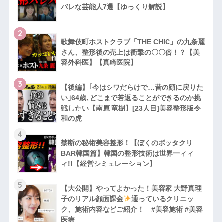
バレな芸能人7選【ゆっくり解説】
2
歌舞伎町ホストクラブ「THE CHIC」の九条麗
さん、整形後の売上は衝撃の〇〇倍！？【美
容外科医】【真崎医院】
3
【後編】｢今はシワだらけで…昔の顔に戻りた
い｣64歳､どこまで若返ることができるのか挑
戦したい【南原 竜樹】[23人目]美容整形版令
和の虎
4
禁断の秘術美容整形！【ぼくのボッタクリ
BAR韓国篇】韓国の整形技術は世界一ィィ
ィ!!【経営シミュレーション】
5
【大公開】やってよかった！美容家 大野真理
子のリアル顔面課金
通っているクリニッ
ク、施術内容などご紹介！ #美容施術 #美容
医療