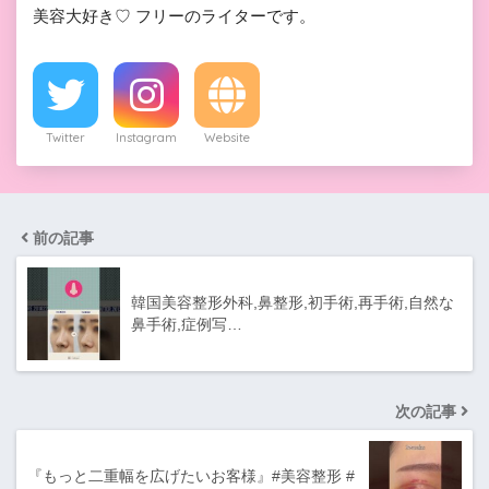
美容大好き♡ フリーのライターです。
Twitter
Instagram
Website
前の記事
韓国美容整形外科,鼻整形,初手術,再手術,自然な
鼻手術,症例写…
次の記事
『もっと二重幅を広げたいお客様』#美容整形 #