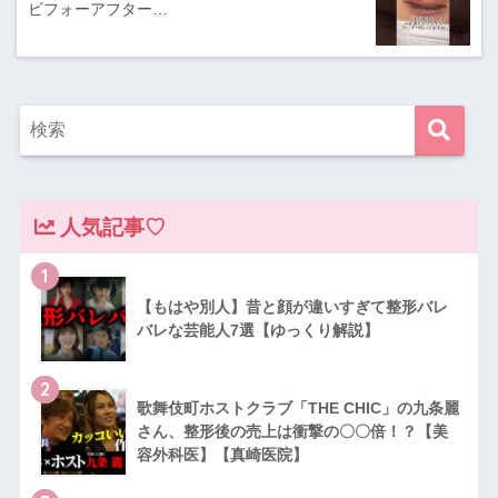
ビフォーアフター…
人気記事♡
1
【もはや別人】昔と顔が違いすぎて整形バレ
バレな芸能人7選【ゆっくり解説】
2
歌舞伎町ホストクラブ「THE CHIC」の九条麗
さん、整形後の売上は衝撃の〇〇倍！？【美
容外科医】【真崎医院】