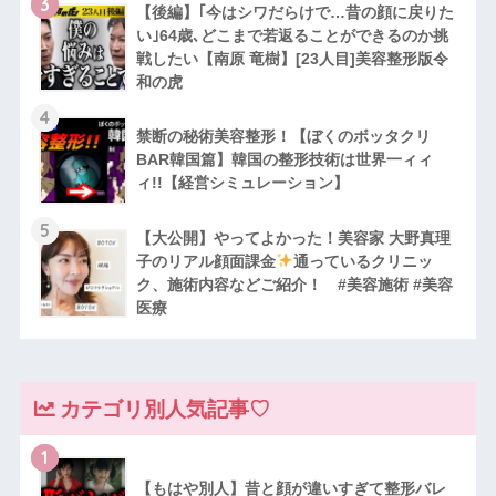
3
【後編】｢今はシワだらけで…昔の顔に戻りた
い｣64歳､どこまで若返ることができるのか挑
戦したい【南原 竜樹】[23人目]美容整形版令
和の虎
4
禁断の秘術美容整形！【ぼくのボッタクリ
BAR韓国篇】韓国の整形技術は世界一ィィ
ィ!!【経営シミュレーション】
5
【大公開】やってよかった！美容家 大野真理
子のリアル顔面課金
通っているクリニッ
ク、施術内容などご紹介！ #美容施術 #美容
医療
カテゴリ別人気記事♡
1
【もはや別人】昔と顔が違いすぎて整形バレ