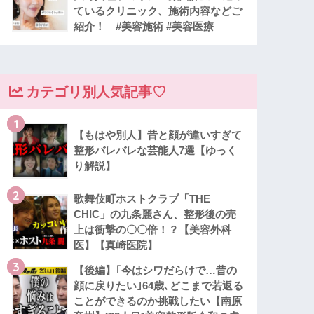
ているクリニック、施術内容などご
紹介！ #美容施術 #美容医療
カテゴリ別人気記事♡
1
【もはや別人】昔と顔が違いすぎて
整形バレバレな芸能人7選【ゆっく
り解説】
2
歌舞伎町ホストクラブ「THE
CHIC」の九条麗さん、整形後の売
上は衝撃の〇〇倍！？【美容外科
医】【真崎医院】
3
【後編】｢今はシワだらけで…昔の
顔に戻りたい｣64歳､どこまで若返る
ことができるのか挑戦したい【南原