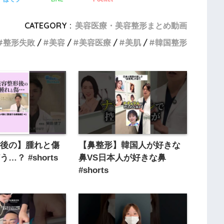
CATEGORY :
美容医療・美容整形まとめ動画
整形失敗
美容
美容医療
美肌
韓国整形
形後の】腫れと傷
【鼻整形】韓国人が好きな
…？ #shorts
鼻VS日本人が好きな鼻
#shorts