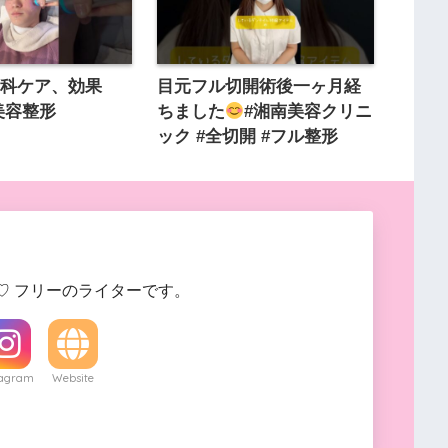
膚科ケア、効果
目元フル切開術後一ヶ月経
B美容整形
ちました
#湘南美容クリニ
ック #全切開 #フル整形
♡ フリーのライターです。
tagram
Website