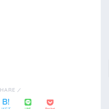
SHARE
LINE
はてブ
Pocket