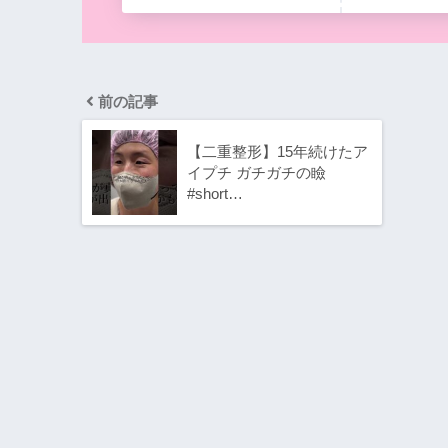
前の記事
【二重整形】15年続けたア
イプチ ガチガチの瞼
#short…