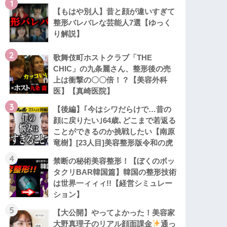
1
【もはや別人】昔と顔が違いすぎて
整形バレバレな芸能人7選【ゆっく
り解説】
2
歌舞伎町ホストクラブ「THE
CHIC」の九条麗さん、整形後の売
上は衝撃の〇〇倍！？【美容外科
医】【真崎医院】
3
【後編】｢今はシワだらけで…昔の
顔に戻りたい｣64歳､どこまで若返る
ことができるのか挑戦したい【南原
竜樹】[23人目]美容整形版令和の虎
4
禁断の秘術美容整形！【ぼくのボッ
タクリBAR韓国篇】韓国の整形技術
は世界一ィィィ!!【経営シミュレー
ション】
5
【大公開】やってよかった！美容家
大野真理子のリアル顔面課金
通っ