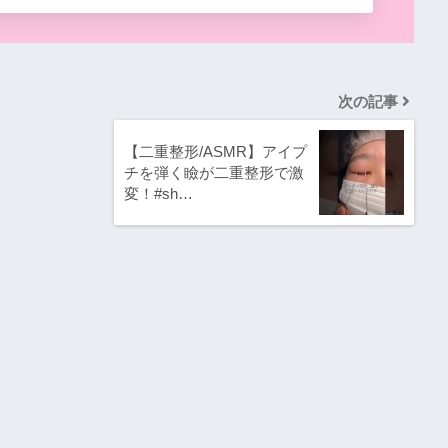
次の記事
【二重整形/ASMR】アイプ
チを弾く瞼が二重整形で激
変！#sh…