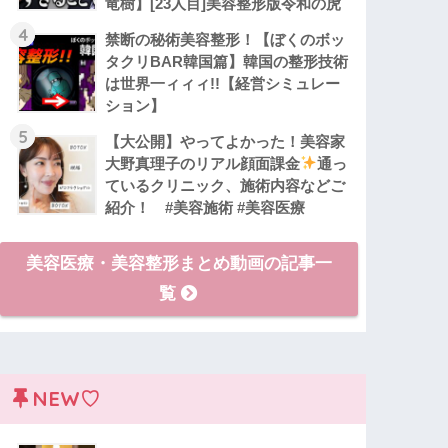
竜樹】[23人目]美容整形版令和の虎
4
禁断の秘術美容整形！【ぼくのボッ
タクリBAR韓国篇】韓国の整形技術
は世界一ィィィ!!【経営シミュレー
ション】
5
【大公開】やってよかった！美容家
大野真理子のリアル顔面課金
通っ
ているクリニック、施術内容などご
紹介！ #美容施術 #美容医療
美容医療・美容整形まとめ動画の記事一
覧
NEW♡