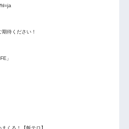
hl=ja
ご期待ください！
FE」
いまくる！【飯テロ】