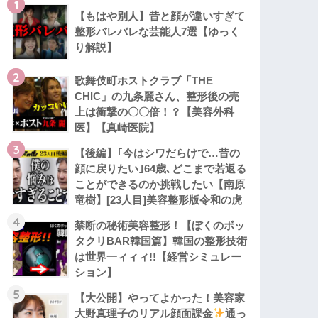
1
【もはや別人】昔と顔が違いすぎて
整形バレバレな芸能人7選【ゆっく
り解説】
2
歌舞伎町ホストクラブ「THE
CHIC」の九条麗さん、整形後の売
上は衝撃の〇〇倍！？【美容外科
医】【真崎医院】
3
【後編】｢今はシワだらけで…昔の
顔に戻りたい｣64歳､どこまで若返る
ことができるのか挑戦したい【南原
竜樹】[23人目]美容整形版令和の虎
4
禁断の秘術美容整形！【ぼくのボッ
タクリBAR韓国篇】韓国の整形技術
は世界一ィィィ!!【経営シミュレー
ション】
5
【大公開】やってよかった！美容家
大野真理子のリアル顔面課金
通っ