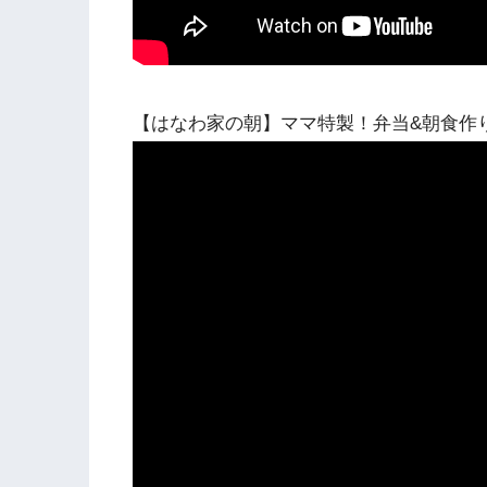
【はなわ家の朝】ママ特製！弁当&朝食作