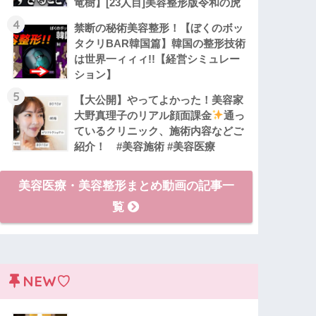
竜樹】[23人目]美容整形版令和の虎
4
禁断の秘術美容整形！【ぼくのボッ
タクリBAR韓国篇】韓国の整形技術
は世界一ィィィ!!【経営シミュレー
ション】
5
【大公開】やってよかった！美容家
大野真理子のリアル顔面課金
通っ
ているクリニック、施術内容などご
紹介！ #美容施術 #美容医療
美容医療・美容整形まとめ動画の記事一
覧
NEW♡