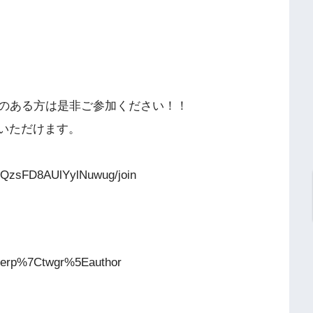
のある方は是非ご参加ください！！
加いただけます。
tQzsFD8AUlYylNuwug/join
erp%7Ctwgr%5Eauthor