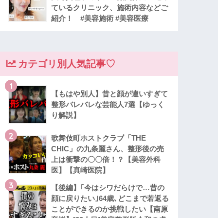
ているクリニック、施術内容などご
紹介！ #美容施術 #美容医療
カテゴリ別人気記事♡
1
【もはや別人】昔と顔が違いすぎて
整形バレバレな芸能人7選【ゆっく
り解説】
2
歌舞伎町ホストクラブ「THE
CHIC」の九条麗さん、整形後の売
上は衝撃の〇〇倍！？【美容外科
医】【真崎医院】
3
【後編】｢今はシワだらけで…昔の
顔に戻りたい｣64歳､どこまで若返る
ことができるのか挑戦したい【南原