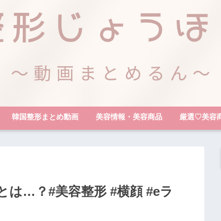
韓国整形まとめ動画
美容情報・美容商品
厳選♡美容
は…？#美容整形 #横顔 #eラ