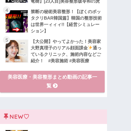
竜樹】[23人目]美容整形版令和の虎
4
禁断の秘術美容整形！【ぼくのボッ
タクリBAR韓国篇】韓国の整形技術
は世界一ィィィ!!【経営シミュレー
ション】
5
【大公開】やってよかった！美容家
大野真理子のリアル顔面課金
通っ
ているクリニック、施術内容などご
紹介！ #美容施術 #美容医療
美容医療・美容整形まとめ動画の記事一
覧
NEW♡