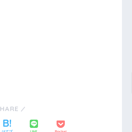
SHARE
LINE
はてブ
Pocket