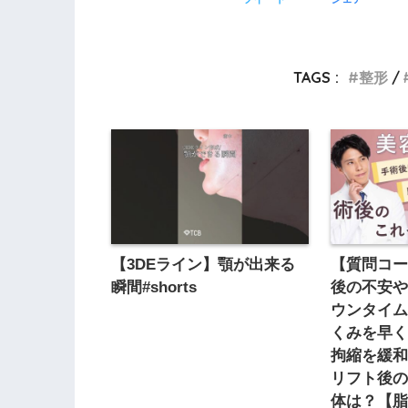
TAGS :
整形
【3DEライン】顎が出来る
【質問コ
瞬間#shorts
後の不安
ウンタイ
くみを早
拘縮を緩
リフト後
体は？【