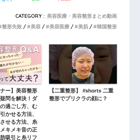
CATEGORY :
美容医療・美容整形まとめ動画
整形失敗
美容
美容医療
美肌
韓国整形
ーナー】美容整形
【二重整形】 #shorts 二重
や疑問を解決！ダ
整形でプリクラの顔に？
ムの過ごし方、む
く引かせる方法、
和させる方法、糸
のメキメキ音の正
脂肪吸引と糸リフ