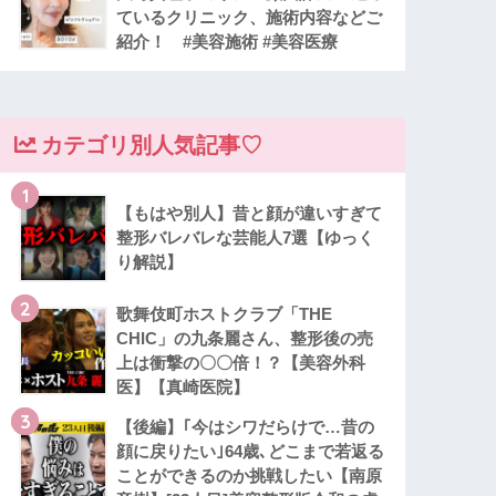
ているクリニック、施術内容などご
紹介！ #美容施術 #美容医療
カテゴリ別人気記事♡
1
【もはや別人】昔と顔が違いすぎて
整形バレバレな芸能人7選【ゆっく
り解説】
2
歌舞伎町ホストクラブ「THE
CHIC」の九条麗さん、整形後の売
上は衝撃の〇〇倍！？【美容外科
医】【真崎医院】
3
【後編】｢今はシワだらけで…昔の
顔に戻りたい｣64歳､どこまで若返る
ことができるのか挑戦したい【南原