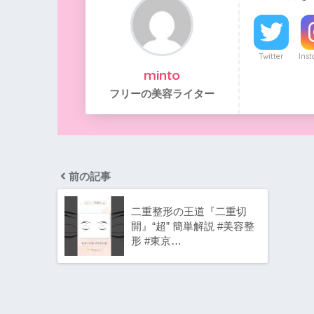
Twitter
Ins
minto
フリーの美容ライター
前の記事
二重整形の王道『二重切
開』“超” 簡単解説 #美容整
形 #東京…