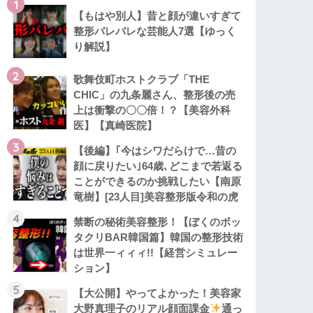
1
【もはや別人】昔と顔が違いすぎて
整形バレバレな芸能人7選【ゆっく
り解説】
2
歌舞伎町ホストクラブ「THE
CHIC」の九条麗さん、整形後の売
上は衝撃の〇〇倍！？【美容外科
医】【真崎医院】
3
【後編】｢今はシワだらけで…昔の
顔に戻りたい｣64歳､どこまで若返る
ことができるのか挑戦したい【南原
竜樹】[23人目]美容整形版令和の虎
4
禁断の秘術美容整形！【ぼくのボッ
タクリBAR韓国篇】韓国の整形技術
は世界一ィィィ!!【経営シミュレー
ション】
5
【大公開】やってよかった！美容家
大野真理子のリアル顔面課金
通っ