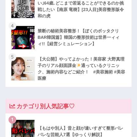
い｣64歳､どこまで若返ることができるのか挑
戦したい【南原 竜樹】[23人目]美容整形版令
和の虎
4
禁断の秘術美容整形！【ぼくのボッタクリ
BAR韓国篇】韓国の整形技術は世界一ィィ
ィ!!【経営シミュレーション】
5
【大公開】やってよかった！美容家 大野真理
子のリアル顔面課金
通っているクリニッ
ク、施術内容などご紹介！ #美容施術 #美容
医療
カテゴリ別人気記事♡
1
【もはや別人】昔と顔が違いすぎて整形バレ
バレな芸能人7選【ゆっくり解説】