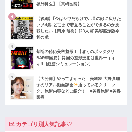
容外科医】【真崎医院】
3
【後編】｢今はシワだらけで…昔の顔に戻りた
い｣64歳､どこまで若返ることができるのか挑
戦したい【南原 竜樹】[23人目]美容整形版令
和の虎
4
禁断の秘術美容整形！【ぼくのボッタクリ
BAR韓国篇】韓国の整形技術は世界一ィィ
ィ!!【経営シミュレーション】
5
【大公開】やってよかった！美容家 大野真理
子のリアル顔面課金
通っているクリニッ
ク、施術内容などご紹介！ #美容施術 #美容
医療
カテゴリ別人気記事♡