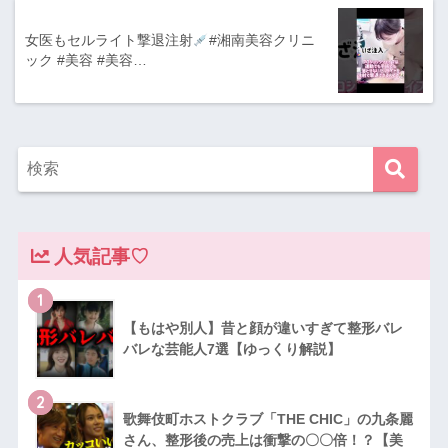
女医もセルライト撃退注射
#湘南美容クリニ
ック #美容 #美容…
人気記事♡
1
【もはや別人】昔と顔が違いすぎて整形バレ
バレな芸能人7選【ゆっくり解説】
2
歌舞伎町ホストクラブ「THE CHIC」の九条麗
さん、整形後の売上は衝撃の〇〇倍！？【美