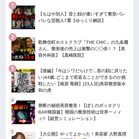
1
【もはや別人】昔と顔が違いすぎて整形バレ
バレな芸能人7選【ゆっくり解説】
2
歌舞伎町ホストクラブ「THE CHIC」の九条麗
さん、整形後の売上は衝撃の〇〇倍！？【美
容外科医】【真崎医院】
3
【後編】｢今はシワだらけで…昔の顔に戻りた
い｣64歳､どこまで若返ることができるのか挑
戦したい【南原 竜樹】[23人目]美容整形版令
和の虎
4
禁断の秘術美容整形！【ぼくのボッタクリ
BAR韓国篇】韓国の整形技術は世界一ィィ
ィ!!【経営シミュレーション】
5
【大公開】やってよかった！美容家 大野真理