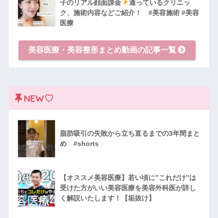
子のリアル顔面課金
通っているクリニッ
ク、施術内容などご紹介！ #美容施術 #美容
医療
美容医療・美容整形まとめ動画の記事一覧
NEW♡
脂肪吸引の失敗から立ち直るまでの3年間まと
め #shorts
【オススメ美容医療】若い頃に”これだけ”は
受けた方がいい美容医療を美容外科医が詳し
く解説いたします！【垢抜け】