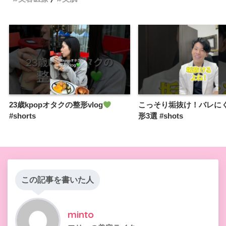
23歳kpopオタクの整形vlog
こっそり垢抜け！バレに
#shorts
形3選 #shots
この記事を書いた人
minto