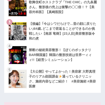
歌舞伎町ホストクラブ「THE CHIC」の九条麗
さん、整形後の売上は衝撃の〇〇倍！？【美
容外科医】【真崎医院】
3
【後編】｢今はシワだらけで…昔の顔に戻りた
い｣64歳､どこまで若返ることができるのか挑
戦したい【南原 竜樹】[23人目]美容整形版令
和の虎
4
禁断の秘術美容整形！【ぼくのボッタクリ
BAR韓国篇】韓国の整形技術は世界一ィィ
ィ!!【経営シミュレーション】
5
【大公開】やってよかった！美容家 大野真理
子のリアル顔面課金
通っているクリニッ
ク、施術内容などご紹介！ #美容施術 #美容
医療