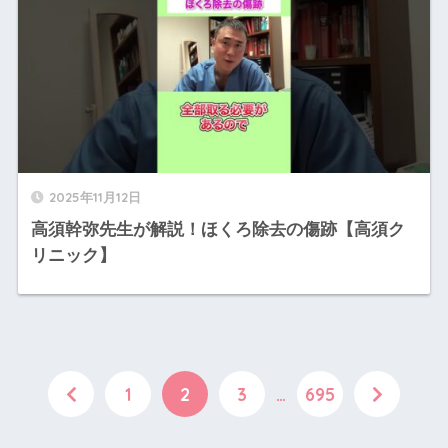
2025年11月12日
高須幹弥先生が解説！ほくろ除去の傷跡【高須ク
リニック】
1
2
3
…
695